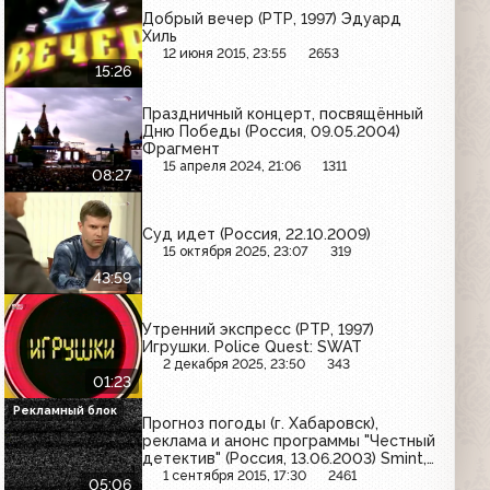
Добрый вечер (РТР, 1997) Эдуард
Хиль
12 июня 2015, 23:55
2653
15:26
Праздничный концерт, посвящённый
Дню Победы (Россия, 09.05.2004)
Фрагмент
15 апреля 2024, 21:06
1311
08:27
Суд идет (Россия, 22.10.2009)
15 октября 2025, 23:07
319
43:59
Утренний экспресс (РТР, 1997)
Игрушки. Police Quest: SWAT
2 декабря 2025, 23:50
343
01:23
Рекламный блок
Прогноз погоды (г. Хабаровск),
реклама и анонс программы "Честный
детектив" (Россия, 13.06.2003) Smint,
Пикадор, Venus, Лимпопо, Студеное,
1 сентября 2015, 17:30
2461
05:06