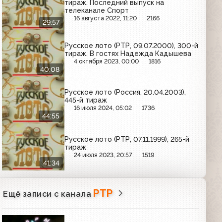
тираж. Последний выпуск на
телеканале Спорт
16 августа 2022, 11:20
2166
29:57
Русское лото (РТР, 09.07.2000), 300-й
тираж. В гостях Надежда Кадышева
4 октября 2023, 00:00
1816
40:08
Русское лото (Россия, 20.04.2003),
445-й тираж
16 июля 2024, 05:02
1736
44:55
Русское лото (РТР, 07.11.1999), 265-й
тираж
24 июля 2023, 20:57
1519
41:34
РТР
Ещё записи с канала