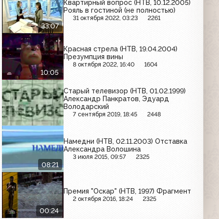
Квартирный вопрос (НТВ, 10.12.2005)
Рояль в гостиной (не полностью)
31 октября 2022, 03:23
2261
33:07
Красная стрела (НТВ, 19.04.2004)
Презумпция вины
8 октября 2022, 16:40
1604
10:05
Старый телевизор (НТВ, 01.02.1999)
Александр Панкратов, Эдуард
Володарский
7 сентября 2019, 18:45
2448
Намедни (НТВ, 02.11.2003) Отставка
Александра Волошина
3 июля 2015, 09:57
2325
08:21
Премия "Оскар" (НТВ, 1997) Фрагмент
2 октября 2016, 18:24
2325
00:24