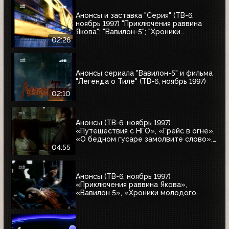
Анонсы и заставка "Серия" (ТВ-6,
ноябрь 1997) "Приключения раввина
Якова"; "Вавилон-5"; "Хроники
молодого Индианы Джонса"
02:26
Анонсы сериала "Вавилон-5" и фильма
"Легенда о Тиле" (ТВ-6, ноябрь 1997)
02:10
Анонсы (ТВ-6, ноябрь 1997)
«Путешествия с НГО», «Грейс в огне»,
«О бедном гусаре замолвите слово»,
«Христофор Колумб», «Великие тайны
04:55
и мифы XXI века»
Анонсы (ТВ-6, ноябрь 1997)
«Приключения раввина Якова»,
«Вавилон 5», «Хроники молодого
Индианы Джонса»