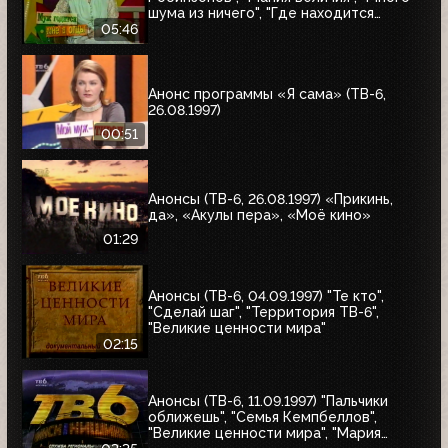
шума из ничего", "Где находится
нофелет?", "Маленькая Вера",
05:46
"Взломщик", "Моё кино", "Знак качества",
"Я сама"
Анонс программы «Я сама» (ТВ-6,
26.08.1997)
00:51
Анонсы (ТВ-6, 26.08.1997) «Прикинь,
да», «Акулы пера», «Моё кино»
01:29
Анонсы (ТВ-6, 04.09.1997) "Те кто",
"Сделай шаг", "Территория ТВ-6",
"Великие ценности мира"
02:15
Анонсы (ТВ-6, 11.09.1997) "Пальчики
оближешь", "Семья Кемпбеллов",
"Великие ценности мира", "Мария