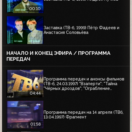
00:10
Заставка (ТВ-6, 1999) Пётр Фадеев и
Анастасия Соловьёва
НАЧАЛО И КОНЕЦ ЭФИРА / ПРОГРАММА
ПЕРЕДАЧ
Программа передач и анонсы фильмов
(ТВ-6, 24.03.1997) "Взаперти"; "Тайна
"Чёрных дроздов"; "Ограбление
Бринкс"; "Служебный роман"
04:44
Программа передач на 14 апреля (ТВ6,
13.04.1997) Фрагмент
01:58