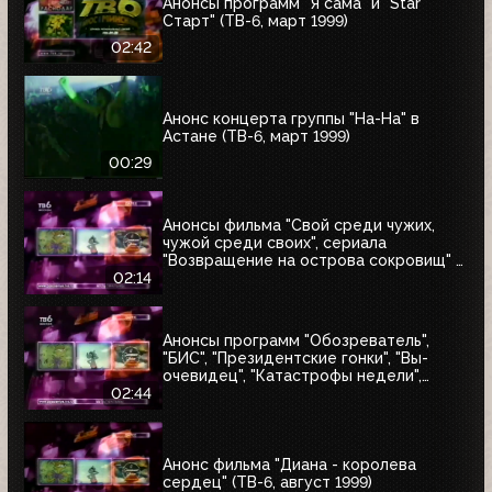
Анонсы программ "Я сама" и "Star
Старт" (ТВ-6, март 1999)
02:42
Анонс концерта группы "На-На" в
Астане (ТВ-6, март 1999)
00:29
Анонсы фильма "Свой среди чужих,
чужой среди своих", сериала
"Возвращение на острова сокровищ" и
"Найтмен" (ТВ-6, июнь 1999)
02:14
Анонсы программ "Обозреватель",
"БИС", "Президентские гонки", "Вы-
очевидец", "Катастрофы недели",
блока "Поколение ТВ-6" и заставка
02:44
"Далее" (ТВ-6, 04.07.1999)
Анонс фильма "Диана - королева
сердец" (ТВ-6, август 1999)