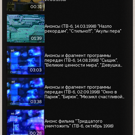
00:31
Анонсы (ТВ-6, 14.03.1998) "Назло
рекордам", "Стильно!!!", "Акулы пера"
01:39
Анонсы и фрагмент программы
передач (ТВ-6, 14.08.1998) "Сыщик",
"Великие ценности мира", "Девушка
угонщика", "Волчья кровь"
03:03
Анонсы и фрагмент программы
передач (ТВ-6, 02.09.1998) "Окно в
Париж", "Бирюк", "Мюзикл счастливой
любви", "Танкер "Дербент"", "Крылья",
03:38
"Рыбы-убийцы", "Армия тьмы", "Бриско
Каунти: Приключения на Диком Западе"
Анонс фильма "Тридцатого
уничтожить" (ТВ-6, октябрь 1998)
00:28