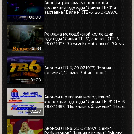
Анонсы, реклама молодёжной
коллекции одежды "Линия ТВ-6" и
заставка "Далее" (ТВ-6, 26.07.1997)
"Уходя - уходи", "Прости", "Редкий вид",
03:00
"Моё кино"
Реклама молодёжной коллекции
одежды "Линия ТВ-6", анонсы (ТВ-6,
28.07.1997) "Семья Кемпбеллов", "Семья
Робинзонов", "Великие ценности мира",
05:34
"Мания величия", "Много шума из
ничего", "Где находится нофелет?",
"Маленькая Вера", "Взломщик"
Анонсы (ТВ-6, 28.07.1997) "Мания
величия", "Семья Робинзонов"
01:20
Анонсы и реклама молодёжной
коллекции одежды "Линия ТВ-6" (ТВ-6,
29.07.1997) "Пальчики оближешь", "Назло
рекордам"
01:20
Анонсы (ТВ-6, 30.07.1997) "Семья
Робинзонов", "Мания величия", "Много