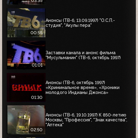
Антуанетта", Фестиваль ТВ-6 в
03:35
Сургуте, "Моё кино"
Анонсы (ТВ-6, 13.09.1997) "О.С.П.-
студия", "Акулы пера"
00:55
Заставки канала и анонс фильма
"Мусульманин" (ТВ-6, октябрь 1997)
01:01
Анонсы (ТВ-6, октябрь 1997)
«Криминальное время», «Хроники
молодого Индианы Джонса»
01:30
Анонсы (ТВ-6, 19.10.1997) К 850-летию
Москвы, "Профессия", "Знак качества",
"Аптека"
02:50