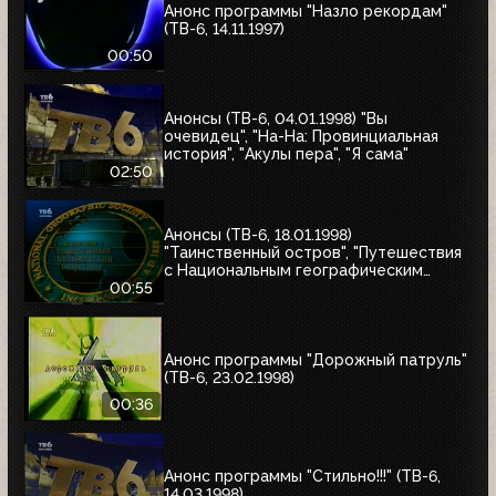
Анонс программы "Назло рекордам"
(ТВ-6, 14.11.1997)
00:50
Анонсы (ТВ-6, 04.01.1998) "Вы
очевидец", "На-На: Провинциальная
история", "Акулы пера", "Я сама"
02:50
Анонсы (ТВ-6, 18.01.1998)
"Таинственный остров", "Путешествия
с Национальным географическим
обществом"
00:55
Анонс программы "Дорожный патруль"
(ТВ-6, 23.02.1998)
00:36
Анонс программы "Стильно!!!" (ТВ-6,
14.03.1998)