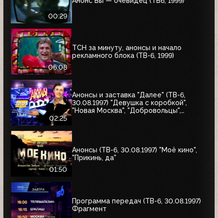
Анонс Вы — очевидец (ТВ6, 1999)
00:29
ТСН за минуту, анонсы и начало
рекламного блока (ТВ-6, 1999)
06:08
Анонсы и заставка "Далее" (ТВ-6,
30.08.1997) "Девушка с коробкой",
"Новая Москва", "Добровольцы",
"Июльский дождь", "Акулы пера",
02:25
"Профессия"
Анонсы (ТВ-6, 30.08.1997) "Моё кино",
"Прикинь, да"
01:50
Программа передач (ТВ-6, 30.08.1997)
Фрагмент