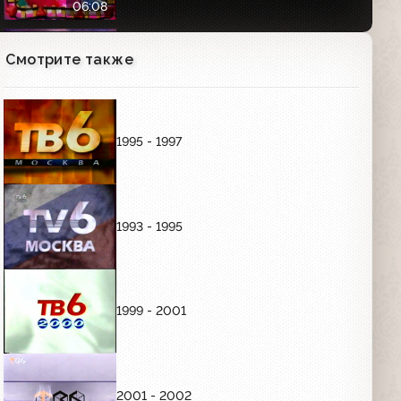
06:08
Анонсы и заставка "Далее" (ТВ-6,
Смотрите также
30.08.1997) "Девушка с коробкой",
"Новая Москва", "Добровольцы",
"Июльский дождь", "Акулы пера",
02:25
"Профессия"
1995 - 1997
Анонсы (ТВ-6, 30.08.1997) "Моё кино",
"Прикинь, да"
01:50
1993 - 1995
Программа передач (ТВ-6, 30.08.1997)
Фрагмент
02:34
1999 - 2001
Программа передач (ТВ-6, 31.08.1997)
03:45
2001 - 2002