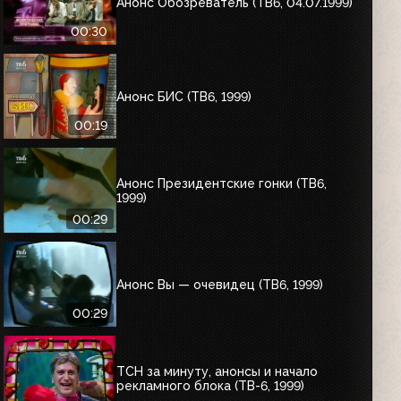
Анонс Обозреватель (ТВ6, 04.07.1999)
00:30
Анонс БИС (ТВ6, 1999)
00:19
Анонс Президентские гонки (ТВ6,
1999)
00:29
Анонс Вы — очевидец (ТВ6, 1999)
00:29
ТСН за минуту, анонсы и начало
рекламного блока (ТВ-6, 1999)