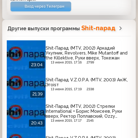
Вход через Телеграм
Shit-парад
Другие выпуски программы
Shit-Парад (MTV, 2002) Аркадий
Укупник, Revolvers, Mike Mutantoff and
the Killektive, Руки вверх, Токежан
13 июня 2015, 17:16
2799
23:04
Shit-Парад V.Z.O.P.A. (MTV, 2003) АнЖ,
Эгоisт
13 июня 2015, 17:19
2338
21:39
Shit-Парад (MTV, 2002) Стрелки
International + Борис Моисеев, Руки
вверх, Ректор Поплавский, Ozzy
Osbourne
13 июня 2015, 17:17
2145
20:43
Shit-Парад V.Z.O.P.A. (MTV, 2003)