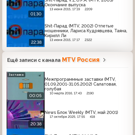
Окончание выпуска
13 июня 2015, 17:19
2209
01:30
Shit-Парад (MTV, 2002) Отпетые
мошенники, Лариса Кудрявцева, Таяна,
Кирилл Ли
13 июня 2015, 17:17
2322
22:38
MTV Россия
Ещё записи с канала
Заставка
Межпрограммные заставки (MTV,
01.09.2001-31.05.2002) Салатовая,
голубая
10 марта 2016, 17:43
2190
00:05
News Блок Weekly (MTV, май 2001)
17 октября 2025, 17:55
418
20:38