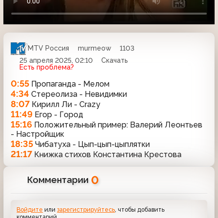
MTV Россия
murmeow
1103
25 апреля 2025, 02:10
Скачать
Есть проблема?
0:55
Пропаганда - Мелом
4:34
Стереолиза - Невидимки
8:07
Кирилл Ли - Crazy
11:49
Егор - Город
15:16
Положительный пример: Валерий Леонтьев
- Настройщик
18:35
Чибатуха - Цып-цып-цыплятки
21:17
Книжка стихов Константина Крестова
0
Комментарии
Войдите
или
зарегистрируйтесь
, чтобы добавить
комментарий