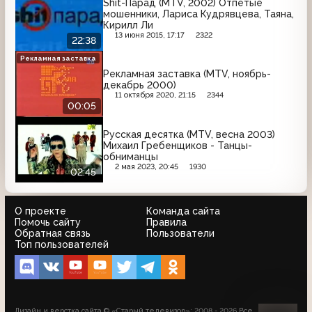
Shit-Парад (MTV, 2002) Отпетые
мошенники, Лариса Кудрявцева, Таяна,
Кирилл Ли
13 июня 2015, 17:17
2322
22:38
Рекламная заставка
Рекламная заставка (MTV, ноябрь-
декабрь 2000)
11 октября 2020, 21:15
2344
00:05
Русская десятка (MTV, весна 2003)
Михаил Гребенщиков - Танцы-
обниманцы
2 мая 2023, 20:45
1930
02:45
О проекте
Команда сайта
Помочь сайту
Правила
Обратная связь
Пользователи
Топ пользователей
Дизайн и верстка сайта © «Старый телевизор»; 2008 - 2026 Все