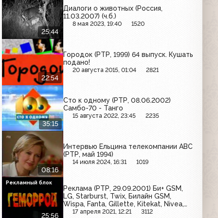
Диалоги о животных (Россия,
11.03.2007) (ч.б.)
8 мая 2023, 19:40
1520
25:44
Городок (РТР, 1999) 64 выпуск. Кушать
подано!
20 августа 2015, 01:04
2821
22:54
Сто к одному (РТР, 08.06.2002)
Самбо-70 - Танго
15 августа 2022, 23:45
2235
35:15
Интервью Ельцина телекомпании ABC
(РТР, май 1994)
14 июля 2024, 16:31
1019
08:16
Рекламный блок
Реклама (РТР, 29.09.2001) Би+ GSM,
LG, Starburst, Twix, Билайн GSM,
Wispa, Fanta, Gillette, Kitekat, Nivea,
M&M’s, McDonald's, Blend-a-Med,
17 апреля 2021, 12:21
3112
25:56