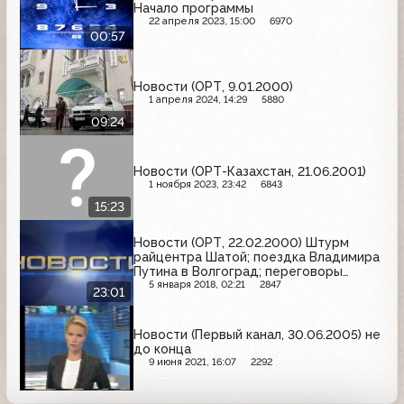
Начало программы
22 апреля 2023, 15:00
6970
00:57
Новости (ОРТ, 9.01.2000)
1 апреля 2024, 14:29
5880
09:24
Новости (ОРТ-Казахстан, 21.06.2001)
1 ноября 2023, 23:42
6843
15:23
Новости (ОРТ, 22.02.2000) Штурм
райцентра Шатой; поездка Владимира
Путина в Волгоград; переговоры
Михаила Касьянова в Киеве
5 января 2018, 02:21
2847
23:01
Новости (Первый канал, 30.06.2005) не
до конца
9 июня 2021, 16:07
2292