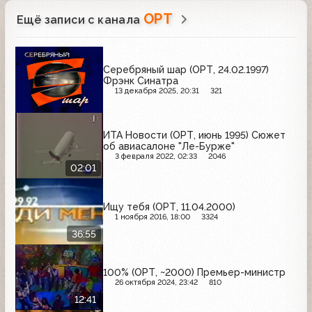
ОРТ
Ещё записи с канала
Серебряный шар (ОРТ, 24.02.1997)
Фрэнк Синатра
13 декабря 2025, 20:31
321
ИТА Новости (ОРТ, июнь 1995) Сюжет
об авиасалоне "Ле-Бурже"
3 февраля 2022, 02:33
2046
02:01
Ищу тебя (ОРТ, 11.04.2000)
1 ноября 2016, 18:00
3324
36:55
100% (ОРТ, ~2000) Премьер-министр
26 октября 2024, 23:42
810
12:41