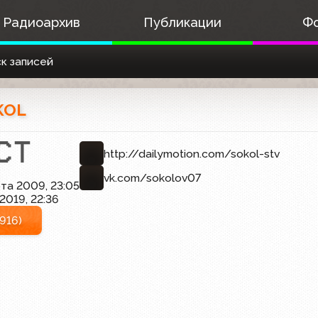
Радиоархив
Публикации
Ф
к записей
KOL
http://dailymotion.com/sokol-stv
vk.com/sokolov07
та 2009, 23:05
2019, 22:36
916)