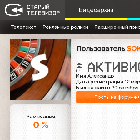
Видеоархив
Телетекст
Рекламные ролики
Расширенный поис
Пользователь
SO
Имя:
Александр
Дата регистрации:
12 мар
Был на сайте:
29 октября 
Посты на форуме (
Замечания
0 %