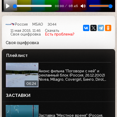
00:00
08:46
Россия
MSAO
3044
11 мая 2015, 11:46
Скачать
Своя оцифровка
Есть проблема?
Своя оцифровка
Плейлист
Анонс фильма "Поговори с ней" и
рекламный блок (Россия, 26.12.2002)
Nivea, Milagro, Covergirl, Бинго, Dirol,
Garnier, Балтика, AOS, Спасские ворота,
06:24
Wispa, Blend-a-med, Гарри Поттер и
тайная комната, J7, Чёрный жемчуг,
ЗАСТАВКИ
Аэроволны, Pringles
Заставка "Местное время" (Россия,