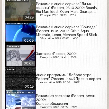
Рекламный блок
Реклама и анонс сериала "Линия
защиты" (Россия, 23.10.2002) Bounty,
Bio Max, Ideal, Ozon, Mars, Знахарь,
Ahmad Tea, Спасские ворота, Nivea for
28 марта 2015, 20:33
2615
04:29
Man
Рекламный блок
Реклама и анонс сериала "Бригада"
(Россия, 19.09.2002) Orbit, Aqua
Minerale, Lenor, Mennen Speed Stick,
Venus, Boss, Всероссийская перепись
18 октября 2025, 03:05
400
05:09
населения, Wispa, Palmolive, Blend-a-
med, Причуда
Заставка
Заставка (Россия, 2002)
2 августа 2020, 14:41
3569
00:04
Анонс
Анонс программы "Доброе утро,
Россия!" (Россия, 2002) Третья версия
4 сентября 2015, 20:56
2632
00:19
Рекламная заставка
Рекламная заставка (Россия, осень
2002)
Колесо обозрения
7 августа 2020, 00:35
2826