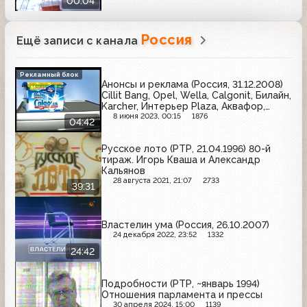
00:04
Россия
Ещё записи с канала
Рекламный блок
Анонсы и реклама (Россия, 31.12.2008)
Cillit Bang, Opel, Wella, Calgonit, Билайн,
Karcher, Интерьер Plaza, Аквафор,
Мортадель, Jardin, МТС
8 июня 2023, 00:15
1876
04:42
Русское лото (РТР, 21.04.1996) 80-й
тираж. Игорь Кваша и Александр
Кальянов
28 августа 2021, 21:07
2733
39:31
Властелин ума (Россия, 26.10.2007)
24 декабря 2022, 23:52
1332
24:42
Подробности (РТР, ~январь 1994)
Отношения парламента и прессы
30 апреля 2024, 15:00
1139