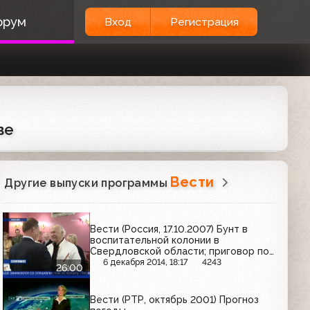
орум
Вход
Регистрация
ве
Вести
Другие выпуски программы
Вести (Россия, 17.10.2007) Бунт в
воспитательной колонии в
Свердловской области; приговор по
делу о пожаре Сбербанка во
6 декабря 2014, 18:17
4243
26:00
Владивостоке
Вести (РТР, октябрь 2001) Прогноз