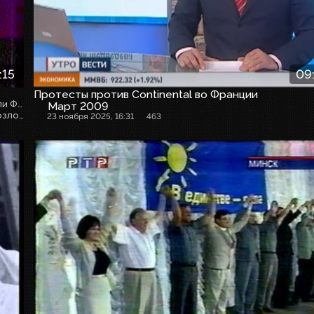
:15
09
Протесты против Continental во Франции
Неофициальный визит первого зам. директора МВФ Стэнли Фишера в Москву. Встреча Фишера с первым вице-премьером М.Касьяновым
Март 2009
Визит Путина на учения Северного флота в Мурманске. Возложение венков к могиле погибшего в Чечне генерал-майора морской пехоты Отраковского
23 ноября 2025, 16:31
463