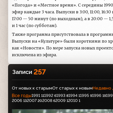
«Погода» и «Местное время». C середины 199
эфир каждые 3 часа. Выпуски в 3:00, 11:00, 16:3
17:00 — 50 минут (по выходным), а в 20:00 — 1
и 1 час (по субботам).
Также программа присутствовала в программной
Выпуски на «Культуре» были короткими по х
как «Новости». По мере запуска новых проекто
исключена из эфира.
257
Записи
От новых к старым
От старых к новым
Недавно
Все годы
1991
1992
1993
1994
1995
1996
199
11
6
8
1
9
19
2006
2007
2008
2009
2010
13
20
6
1
1