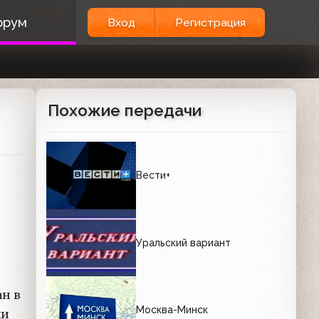
орум
Вход
Регистрация
Похожие передачи
Вести+
Уральский вариант
ан в
Москва-Минск
ки