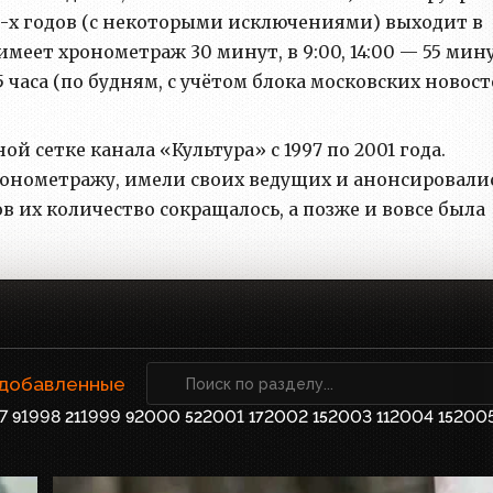
0-х годов (с некоторыми исключениями) выходит в
0 имеет хронометраж 30 минут, в 9:00, 14:00 — 55 мин
,5 часа (по будням, с учётом блока московских новост
 сетке канала «Культура» с 1997 по 2001 года.
ронометражу, имели своих ведущих и анонсировали
в их количество сокращалось, а позже и вовсе была
 добавленные
7
1998
1999
2000
2001
2002
2003
2004
200
9
21
9
52
17
15
11
15