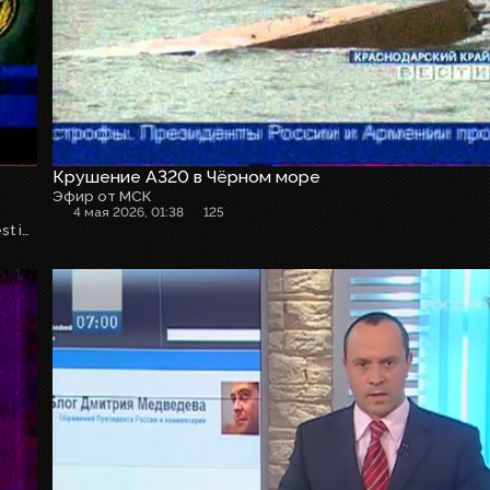
Крушение А320 в Чёрном море
Эфир от МСК
4 мая 2026, 01:38
125
Armavia Flight 967 was a flight operated by Armavia, the largest international airline of Armenia on May 3, 2006, from Yerevan in Armenia to Sochi, a Black Sea coastal resort city in Russia. The aircraft crashed into the sea while attempting to conduct a go-around following its first approach to Sochi airport, killing all 113 aboard.