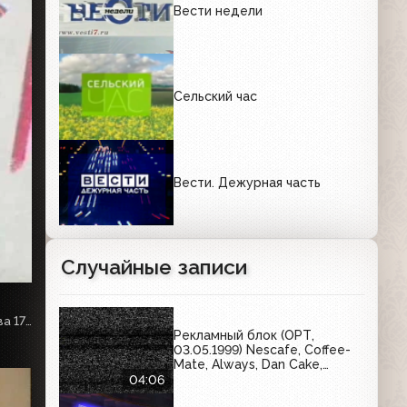
Вести недели
Сельский час
Вести. Дежурная часть
Случайные записи
Точечная застройка в Москве продолжается. Вести Москва 17 ноября 2008
Рекламный блок (ОРТ,
03.05.1999) Nescafe, Coffee-
Mate, Always, Dan Cake,
Stimorol, Fairy, шоколад
04:06
"Россия", Ariel, Maggi