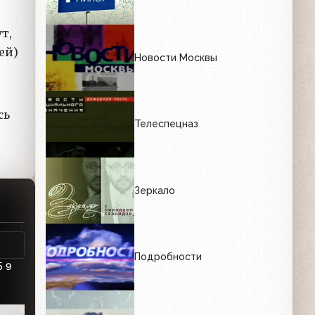
ут,
ей)
Новости Москвы
сь
Телеспецназ
Зеркало
Подробности
5
9