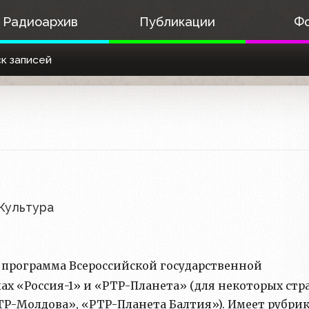
Радиоархив
Публикации
Ф
к записей
Культура
рограмма Всероссийской государственной
ах «Россия-1» и «РТР-Планета» (для некоторых стр
ТР-Молдова», «РТР-Планета Балтия»). Имеет рубри