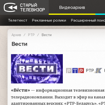
Видеоархив
Телетекст
Рекламные ролики
Расширенный поис
Архив
РТР
Вести
Вести
РТР
«Ве́сти»
— информационная телевизионная п
телерадиокомпании. Выходит в эфир на канал
адаптированных версиях: «РТР-Беларусь», «Р