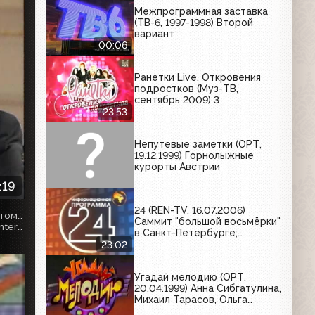
Межпрограммная заставка
(ТВ-6, 1997-1998) Второй
вариант
00:06
Ранетки Live. Откровения
подростков (Муз-ТВ,
сентябрь 2009) 3
23:53
Непутевые заметки (ОРТ,
19.12.1999) Горнолыжные
курорты Австрии
:19
24 (REN-TV, 16.07.2006)
Интервью, данное телеканалу РТР в связи с крушением атомной подводной лодки "Курск". В этот день в России был объявлен общенациональный траур.
Саммит "большой восьмёрки"
Лицензия на материал - Creative Commons Attribution 4.0 International.
в Санкт-Петербурге;
конфликт на Ближнем
23:02
Востоке; реконструкция
битвы на реке Кондурче
Угадай мелодию (ОРТ,
20.04.1999) Анна Сибгатулина,
Михаил Тарасов, Ольга
Заславская