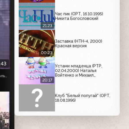
Час пик (ОРТ, 16.10.1995)
Никита Богословский
21:23
Заставка (НТН-4, 2000)
Красная версия
00:23
:43
Устами младенца (РТР,
02.04.2000) Наталья
Войтенко и Михаил
Ведущий - Владислав Флярковский. Начинается с СССР больше нет.
Климовицкий против Кирилла
20:17
и Ольги Тарасовых
Клуб "Белый попугай" (ОРТ,
18.08.1996)