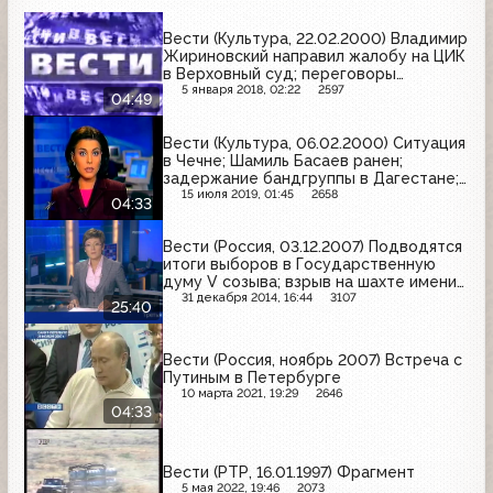
Вести (Культура, 22.02.2000) Владимир
Жириновский направил жалобу на ЦИК
в Верховный суд; переговоры
Лукашенко с Геращенко в Минске
5 января 2018, 02:22
2597
04:49
(фрагмент)
Вести (Культура, 06.02.2000) Ситуация
в Чечне; Шамиль Басаев ранен;
задержание бандгруппы в Дагестане;
железнодорожная катастрофа в
15 июля 2019, 01:45
2658
04:33
Германии
Вести (Россия, 03.12.2007) Подводятся
итоги выборов в Государственную
думу V созыва; взрыв на шахте имени
Засядько в Донецке
31 декабря 2014, 16:44
3107
25:40
Вести (Россия, ноябрь 2007) Встреча с
Путиным в Петербурге
10 марта 2021, 19:29
2646
04:33
Вести (РТР, 16.01.1997) Фрагмент
5 мая 2022, 19:46
2073