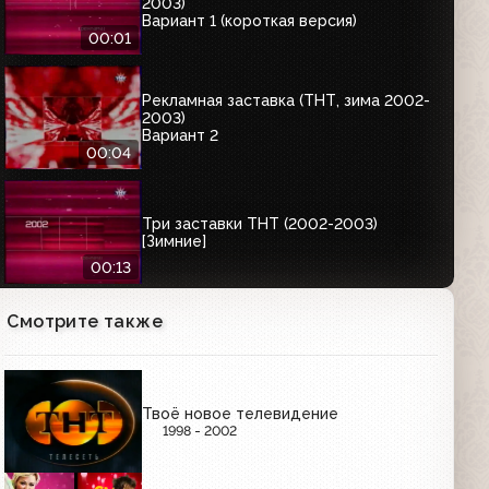
2003)
Вариант 1 (короткая версия)
00:01
Рекламная заставка (ТНТ, зима 2002-
2003)
Вариант 2
00:04
Три заставки ТНТ (2002-2003)
[Зимние]
00:13
ЗАСТАВКА С ЮРИЕМ АСКАРОВЫМ
Смотрите также
(вероятно, приуроченная к выходу его шоу "Фигли-
мигли")
Твоё новое телевидение
1998 - 2002
Рекламная заставка ТНТ (2002-2003)
00:10