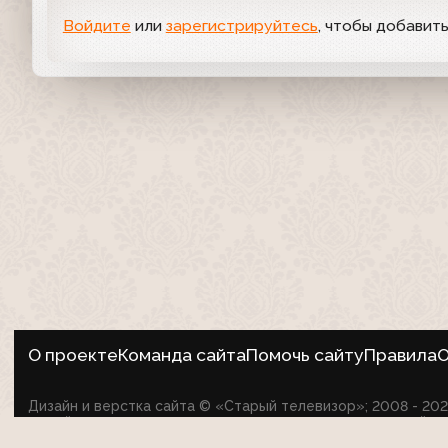
Войдите
или
зарегистрируйтесь
, чтобы добавит
О проекте
Команда сайта
Помочь сайту
Правила
О
Дизайн и верстка сайта © «Старый телевизор»; 2008 - 2
на сайте не оспаривает авторские права их создателей.