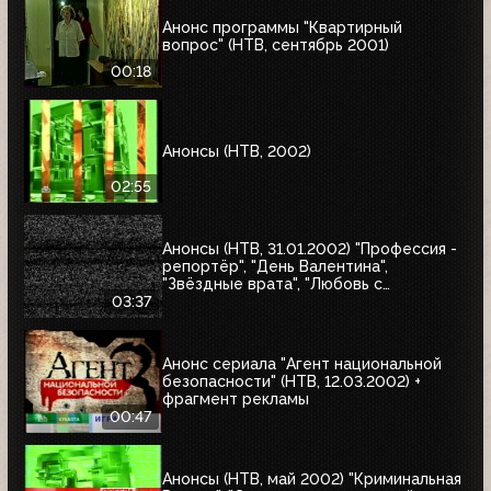
Анонс программы "Квартирный
вопрос" (НТВ, сентябрь 2001)
00:18
Анонсы (НТВ, 2002)
02:55
Анонсы (НТВ, 31.01.2002) "Профессия -
репортёр", "День Валентина",
"Звёздные врата", "Любовь с
привилегиями", "Юкка"
03:37
Анонс сериала "Агент национальной
безопасности" (НТВ, 12.03.2002) +
фрагмент рекламы
00:47
Анонсы (НТВ, май 2002) "Криминальная