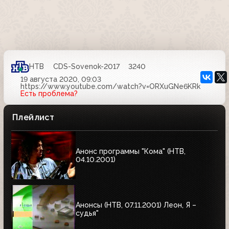
НТВ
CDS-Sovenok-2017
3240
19 августа 2020, 09:03
https://www.youtube.com/watch?v=ORXuGNe6KRk
Есть проблема?
Плейлист
Анонс программы "Кома" (НТВ,
04.10.2001)
Анонсы (НТВ, 07.11.2001) Леон, Я –
судья"