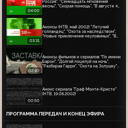
Россия", "Семнадцать мгновений
весны", "Скорая помощь", "В августе 44-
го", "Летучий голландец", "Гордон"
04:00
Анонсы (НТВ, май 2002) "Летучий
голландец", "Охота за наследством",
"Новые приключения неуловимых", "В
смертельной опасности", "Снайпер"
03:31
Анонсы фильмов и сериалов "По имени
Барон", "Долгий поцелуй на ночь",
"Разбирая Гарри", "Охота на Золушку"
(НТВ, 06.2002)
02:40
Анонс сериала "Граф Монте-Кристо"
(НТВ, 19.08.2002)
00:50
ПРОГРАММА ПЕРЕДАЧ И КОНЕЦ ЭФИРА