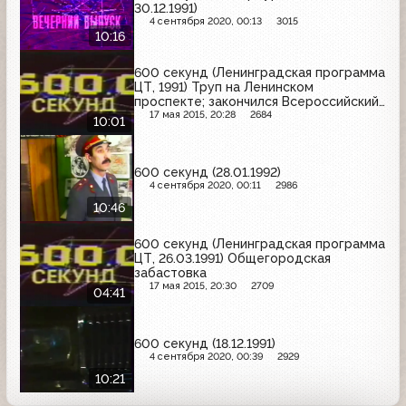
30.12.1991)
4 сентября 2020, 00:13
3015
10:16
600 секунд (Ленинградская программа
ЦТ, 1991) Труп на Ленинском
проспекте; закончился Всероссийский
конкурс исполнителей на духовых
17 мая 2015, 20:28
2684
10:01
инструментах
600 секунд (28.01.1992)
4 сентября 2020, 00:11
2986
10:46
600 секунд (Ленинградская программа
ЦТ, 26.03.1991) Общегородская
забастовка
17 мая 2015, 20:30
2709
04:41
600 секунд (18.12.1991)
4 сентября 2020, 00:39
2929
10:21