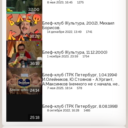
8 мая 2023, 16:45
1275
32:00
Блеф-клуб (Культура, 2002), Михаил
Борисов.
14 декабря 2022, 13:49
1741
38:29
Блеф-клуб (Культура, 11.12.2000)
1 ноября 2023, 23:59
1754
36:19
Блеф-клуб (ТРК Петербург, 1.04.1994)
И.Олейников, Ю.Стоянов - А.Ургант,
А.Максимков (немного не с начала, не
до конца)
7 мая 2025, 18:14
578
24:14
Блеф-клуб (ТРК Петербург, 8.08.1998)
8 октября 2022, 16:28
1485
25:18