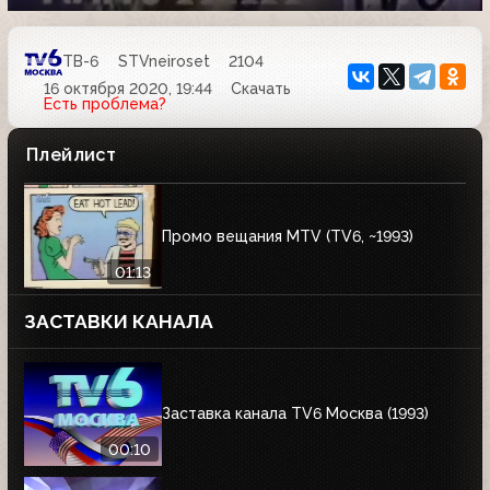
ТВ-6
STVneiroset
2104
16 октября 2020, 19:44
Скачать
Есть проблема?
Плейлист
Промо вещания MTV (TV6, ~1993)
01:13
ЗАСТАВКИ КАНАЛА
Заставка канала TV6 Москва (1993)
00:10