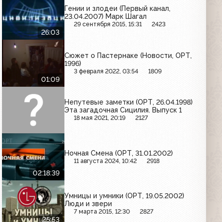
Гении и злодеи (Первый канал,
23.04.2007) Марк Шагал
29 сентября 2015, 15:31
2423
26:03
Сюжет о Пастернаке (Новости, ОРТ,
1996)
3 февраля 2022, 03:54
1809
01:09
Непутевые заметки (ОРТ, 26.04.1998)
Эта загадочная Сицилия. Выпуск 1
18 мая 2021, 20:19
2127
Ночная Смена (ОРТ, 31.01.2002)
11 августа 2024, 10:42
2918
02:18:39
Умницы и умники (ОРТ, 19.05.2002)
Люди и звери
7 марта 2015, 12:30
2827
25:53