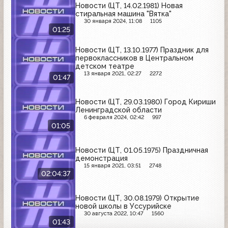
Новости (ЦТ, 14.02.1981) Новая
стиральная машина "Вятка"
30 января 2024, 11:08
1105
01:25
Новости (ЦТ, 13.10.1977) Праздник для
первоклассников в Центральном
детском театре
13 января 2021, 02:27
2272
01:47
Новости (ЦТ, 29.03.1980) Город Кириши
Ленинградской области
6 февраля 2024, 02:42
997
01:05
Новости (ЦТ, 01.05.1975) Праздничная
демонстрация
15 января 2021, 03:51
2748
02:04:37
Новости (ЦТ, 30.08.1979) Открытие
новой школы в Уссурийске
30 августа 2022, 10:47
1560
01:43