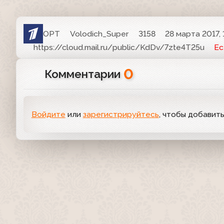
ОРТ
Volodich_Super
3158
28 марта 2017, 
https://cloud.mail.ru/public/KdDv/7zte4T25u
Ес
0
Комментарии
Войдите
или
зарегистрируйтесь
, чтобы добавит