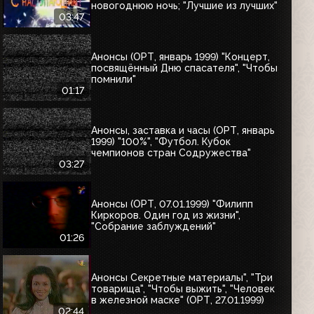
новогоднюю ночь; "Лучшие из лучших"
03:47
Анонсы (ОРТ, январь 1999) "Концерт,
посвящённый Дню спасателя", "Чтобы
помнили"
01:17
Анонсы, заставка и часы (ОРТ, январь
1999) "100%", "Футбол. Кубок
чемпионов стран Содружества"
03:27
Анонсы (ОРТ, 07.01.1999) "Филипп
Киркоров. Один год из жизни",
"Собрание заблуждений"
01:26
Анонсы Секретные материалы", "Три
товарища", "Чтобы выжить", "Человек
в железной маске" (ОРТ, 27.01.1999)
02:44