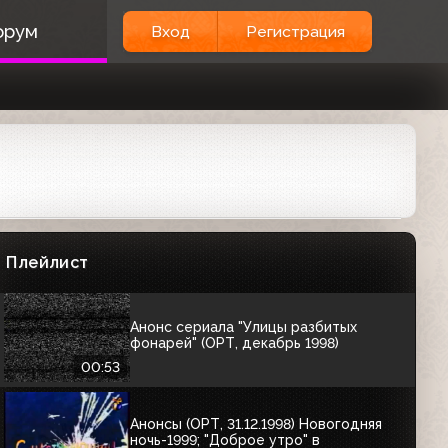
Анонс сериала "Секретные
материалы" (ОРТ, 20.09.1998)
орум
Вход
Регистрация
00:47
Анонс документального фильма
"Узел" (ОРТ, ноябрь 1998)
01:17
Анонс сериала "Улицы разбитых
фонарей" (ОРТ, ноябрь 1998)
Плейлист
00:40
Анонс сериала "Улицы разбитых
фонарей" (ОРТ, декабрь 1998)
00:53
Анонсы (ОРТ, 31.12.1998) Новогодняя
ночь-1999; "Доброе утро" в