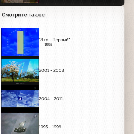
Смотрите также
Анонс фильма "Коломбо: мёртвый
груз" (ОРТ, февраль 1999)
00:37
"Это - Первый"
1995
Анонс "Алла Пугачёва. Новейшая
история" (ОРТ, апрель 1999)
00:55
2001 - 2003
Анонс программы "Кровь и призраки
русской смуты" (ОРТ, 20.04.1999)
00:44
2004 - 2011
Анонсы (ОРТ, 01.05.1999) "КВН-99";
"Лучшее, любимое, и только для вас"
01:21
1995 - 1996