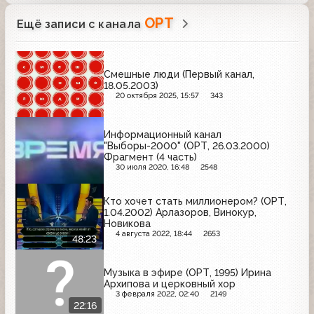
ОРТ
Ещё записи с канала
Смешные люди (Первый канал,
18.05.2003)
20 октября 2025, 15:57
343
Информационный канал
"Выборы-2000" (ОРТ, 26.03.2000)
Фрагмент (4 часть)
30 июля 2020, 16:48
2548
Кто хочет стать миллионером? (ОРТ,
1.04.2002) Арлазоров, Винокур,
Новикова
4 августа 2022, 18:44
2653
48:23
Музыка в эфире (ОРТ, 1995) Ирина
Архипова и церковный хор
3 февраля 2022, 02:40
2149
22:16