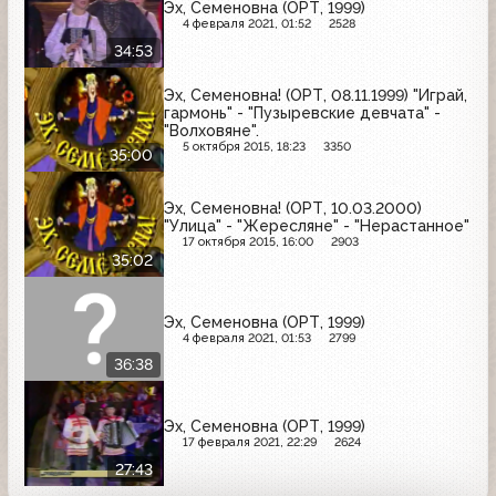
Эх, Семеновна (ОРТ, 1999)
4 февраля 2021, 01:52
2528
34:53
Эх, Семеновна! (ОРТ, 08.11.1999) "Играй,
гармонь" - "Пузыревские девчата" -
"Волховяне".
5 октября 2015, 18:23
3350
35:00
Эх, Семеновна! (ОРТ, 10.03.2000)
"Улица" - "Жересляне" - "Нерастанное"
17 октября 2015, 16:00
2903
35:02
Эх, Семеновна (ОРТ, 1999)
4 февраля 2021, 01:53
2799
36:38
Эх, Семеновна (ОРТ, 1999)
17 февраля 2021, 22:29
2624
27:43