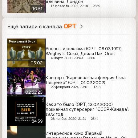
для вина. Лондон
17 февраля 2021, 22:18
2859
10:51
ОРТ
Ещё записи с канала
Рекламный блок
Анонсы и реклама (ОРТ, 08.03.1997)
Wrigley's, Союз, Дейли Пак, Orbit
4 марта 2020, 23:49
2666
05:02
Концерт "Карнавальная феерия Льва
Лещенко" (ОРТ, 01.02.2002)
22 февраля 2024, 23:01
1718
02:52:23
Как это было (ОРТ, 13.02.2000)
Хоккейная суперсерия "СССР-Канада".
1972 год
26 ноября 2020, 21:21
2544
34:59
Интересное кино (Первый