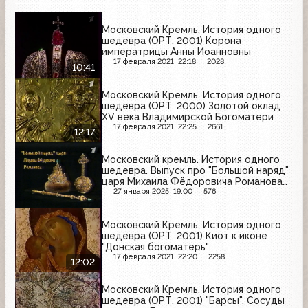
Московский Кремль. История одного
шедевра (ОРТ, 2001) Корона
императрицы Анны Иоанновны
17 февраля 2021, 22:18
2028
10:41
Московский Кремль. История одного
шедевра (ОРТ, 2000) Золотой оклад
XV века Владимирской Богоматери
17 февраля 2021, 22:25
2661
12:17
Московский кремль. История одного
шедевра. Выпуск про "Большой наряд"
царя Михаила Фёдоровича Романова
(ОРТ, 03.03.2001)
27 января 2025, 19:00
576
Московский Кремль. История одного
шедевра (ОРТ, 2001) Киот к иконе
"Донская богоматерь"
17 февраля 2021, 22:20
2258
12:02
Московский Кремль. История одного
шедевра (ОРТ, 2001) "Барсы". Сосуды