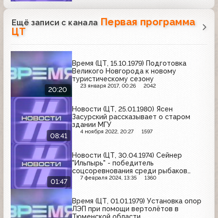
Первая программа
Ещё записи с канала
ЦТ
Время (ЦТ, 15.10.1979) Подготовка
Великого Новгорода к новому
туристическому сезону
23 января 2017, 00:26
2042
20:20
Новости (ЦТ, 25.01.1980) Ясен
Засурский рассказывает о старом
здании МГУ
4 ноября 2022, 20:27
1597
08:41
Новости (ЦТ, 30.04.1974) Сейнер
"Ильпырь" - победитель
соцсоревнования среди рыбаков
Камчатки
7 февраля 2024, 13:35
1360
01:47
Время (ЦТ, 01.01.1979) Установка опор
ЛЭП при помощи вертолётов в
Тюменской области