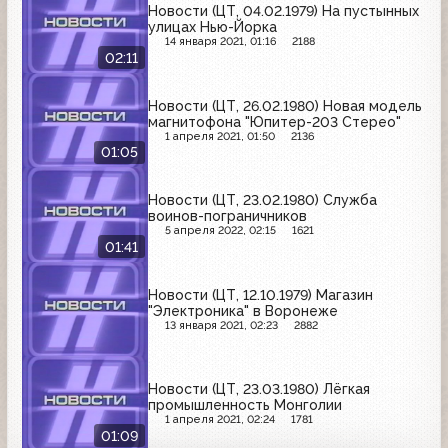
Новости (ЦТ, 04.02.1979) На пустынных
улицах Нью-Йорка
14 января 2021, 01:16
2188
02:11
Новости (ЦТ, 26.02.1980) Новая модель
магнитофона "Юпитер-203 Стерео"
1 апреля 2021, 01:50
2136
01:05
Новости (ЦТ, 23.02.1980) Служба
воинов-пограничников
5 апреля 2022, 02:15
1621
01:41
Новости (ЦТ, 12.10.1979) Магазин
"Электроника" в Воронеже
13 января 2021, 02:23
2882
Новости (ЦТ, 23.03.1980) Лёгкая
промышленность Монголии
1 апреля 2021, 02:24
1781
01:09