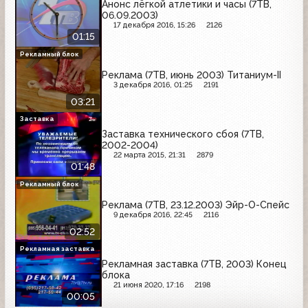
Анонс лёгкой атлетики и часы (7ТВ,
06.09.2003)
17 декабря 2016, 15:26
2126
01:15
Рекламный блок
Реклама (7ТВ, июнь 2003) Титаниум-II
3 декабря 2016, 01:25
2191
03:21
Заставка
Заставка технического сбоя (7ТВ,
2002-2004)
22 марта 2015, 21:31
2879
01:48
Рекламный блок
Реклама (7ТВ, 23.12.2003) Эйр-О-Спейс
9 декабря 2016, 22:45
2116
02:52
Рекламная заставка
Рекламная заставка (7ТВ, 2003) Конец
блока
21 июня 2020, 17:16
2198
00:05