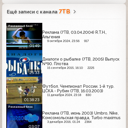
7ТВ
Ещё записи с канала
Рекламный блок
Реклама (7ТВ, 03.04.2004) R.T.H.,
Альгения
9 октября 2024, 23:56
917
01:49
Диалоги о рыбалке (7ТВ, 2005) Выпуск
№90. Плотва
15 сентября 2015, 16:10
2225
25:33
Футбол. Чемпионат России. 1-й тур.
ЦСКА - Рубин (7ТВ, 16.03.2003)
11 декабря 2024, 23:18
830
01:38:23
Рекламный блок
Реклама (7ТВ, июнь 2003) Umbro, Nike,
Комсомольская правда, Turbo maximus
3 декабря 2016, 01:24
2364
03:07