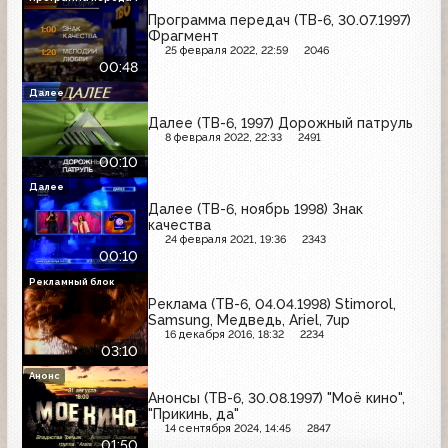
Программа передач (ТВ-6, 30.07.1997)
Фрагмент
25 февраля 2022, 22:59
2046
00:48
Далее
Далее (ТВ-6, 1997) Дорожный патруль
8 февраля 2022, 22:33
2491
00:10
Далее
Далее (ТВ-6, ноябрь 1998) Знак
качества
24 февраля 2021, 19:36
2343
00:10
Рекламный блок
Реклама (ТВ-6, 04.04.1998) Stimorol,
Samsung, Медведь, Ariel, 7up
16 декабря 2016, 18:32
2234
03:10
Анонс
Анонсы (ТВ-6, 30.08.1997) "Моё кино",
"Прикинь, да"
14 сентября 2024, 14:45
2847
01:50