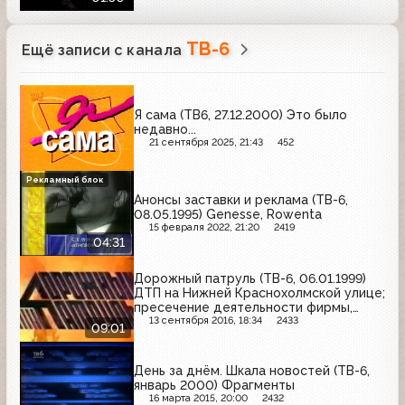
ТВ-6
Ещё записи с канала
Я сама (ТВ6, 27.12.2000) Это было
недавно...
21 сентября 2025, 21:43
452
Рекламный блок
Анонсы заставки и реклама (ТВ-6,
08.05.1995) Genesse, Rowenta
15 февраля 2022, 21:20
2419
04:31
Дорожный патруль (ТВ-6, 06.01.1999)
ДТП на Нижней Краснохолмской улице;
пресечение деятельности фирмы,
нелегально торгующей спиртными
13 сентября 2016, 18:34
2433
09:01
напитками
День за днём. Шкала новостей (ТВ-6,
январь 2000) Фрагменты
16 марта 2015, 20:00
2432