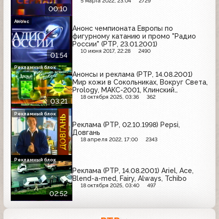
5 марта 2022, 23:04
2729
00:10
Анонс
Анонс чемпионата Европы по
фигурному катанию и промо "Радио
России" (РТР, 23.01.2001)
10 июня 2017, 22:28
2490
01:54
Рекламный блок
Анонсы и реклама (РТР, 14.08.2001)
Мир кожи в Сокольниках, Вокруг Света,
Prology, МАКС-2001, Клинский
мясокомбинат, Автореал, Огонёк,
18 октября 2025, 03:36
362
03:21
Добрый, Цитрапар, Степан Разин, ИЖ
Рекламный блок
Реклама (РТР, 02.10.1998) Pepsi,
Довгань
18 апреля 2022, 17:00
2343
Рекламный блок
Реклама (РТР, 14.08.2001) Ariel, Ace,
Blend-a-med, Fairy, Always, Tchibo
18 октября 2025, 03:40
497
02:52