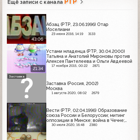
РТР
Ещё записи с канала
Абзац (РТР, 23.06.1996) Отар
Иоселиани
23 июня 2016, 14:19
3133
43:06
Устами младенца (РТР, 30.04.2000)
Татьяна и Анатолий Мироновы против
Алексея Пантелеева и Ольги Авдеевой
17 ноября 2015, 00:22
2871
21:34
Заставка
Заставка (Россия, 2002)
Москва
1 августа 2020, 08:02
2679
Вести (РТР, 02.04.1996) Образование
союза России и Белоруссии; митинг
оппозиции в Минске; война в Чечне;
переговоры о мире в Чечне; визит
30 июля 2020, 16:48
2380
генерального секретаря ООН в Токио