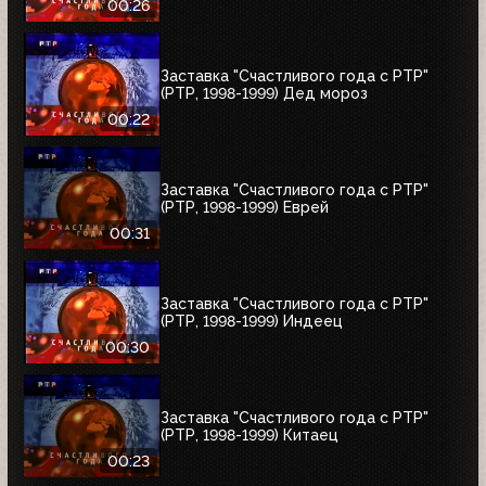
00:26
Заставка "Счастливого года с РТР"
(РТР, 1998-1999) Дед мороз
00:22
Заставка "Счастливого года с РТР"
(РТР, 1998-1999) Еврей
00:31
Заставка "Счастливого года с РТР"
(РТР, 1998-1999) Индеец
00:30
Заставка "Счастливого года с РТР"
(РТР, 1998-1999) Китаец
00:23