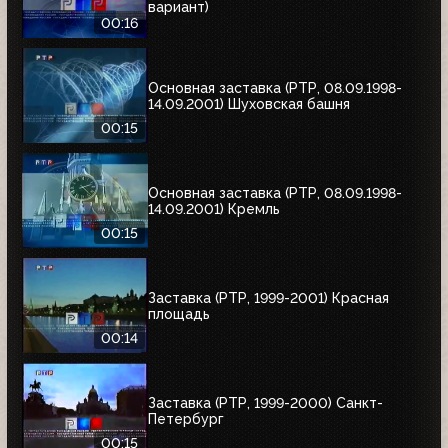
вариант)
00:16
Основная заставка (РТР, 08.09.1998-
14.09.2001) Шуховская башня
00:15
Основная заставка (РТР, 08.09.1998-
14.09.2001) Кремль
00:15
Заставка (РТР, 1999-2001) Красная
площадь
00:14
Заставка (РТР, 1999-2000) Санкт-
Петербург
00:15