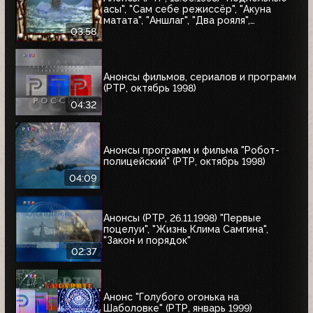
асы", "Сам себе режиссёр", "Акуна
матата", "Аншлаг", "Два рояля",
"Городок", "Маски-шоу"
03:58
Анонсы фильмов, сериалов и программ
(РТР, октябрь 1998)
04:32
Анонсы программ и фильма "Робот-
полицейский" (РТР, октябрь 1998)
04:09
Анонсы (РТР, 26.11.1998) "Первые
поцелуи", "Жизнь Клима Самгина",
"Закон и порядок"
02:37
Анонс "Голубого огонька на
Шаболовке" (РТР, январь 1999)