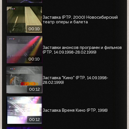
Заставка (РТР, 2000) Новосибирский
театр оперы и балета
00:10
Заставки анонсов программ и фильмов
(РТР, 14.09.1998-28.02.1999)
00:10
Заставка "Кино" (РТР, 14.09.1998-
28.02.1999)
00:12
Заставка Время Кино (РТР, 1998)
00:12