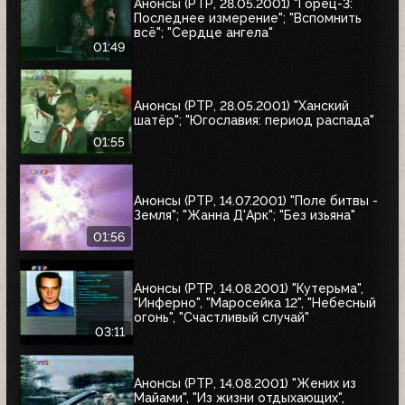
Анонсы (РТР, 28.05.2001) "Горец-3:
Последнее измерение"; "Вспомнить
всё"; "Сердце ангела"
01:49
Анонсы (РТР, 28.05.2001) "Ханский
шатёр"; "Югославия: период распада"
01:55
Анонсы (РТР, 14.07.2001) "Поле битвы -
Земля"; "Жанна Д'Арк"; "Без изьяна"
01:56
Анонсы (РТР, 14.08.2001) "Кутерьма",
"Инферно", "Маросейка 12", "Небесный
огонь", "Счастливый случай"
03:11
Анонсы (РТР, 14.08.2001) "Жених из
Майами", "Из жизни отдыхающих",