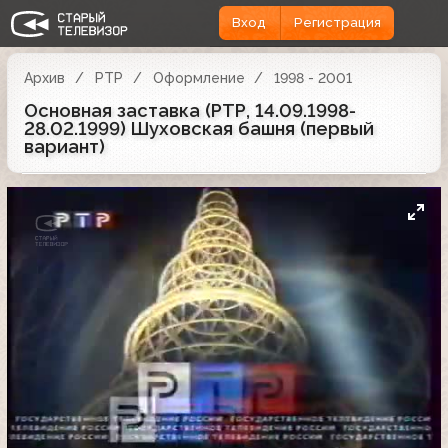
Вход
Регистрация
Архив
РТР
Оформление
1998 - 2001
Основная заставка (РТР, 14.09.1998-
28.02.1999) Шуховская башня (первый
вариант)