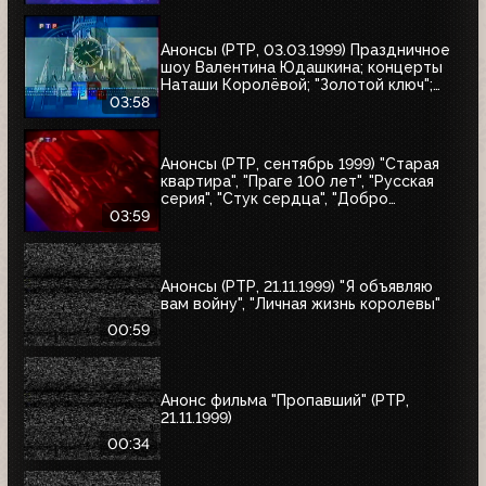
вишня-2", "Зимняя вишня-3", "Колесо
любви", "Охота на бабочек", "Тот самый
Мюнхгаузен", "Жара в Лос-Анджелесе"
Анонсы (РТР, 03.03.1999) Праздничное
шоу Валентина Юдашкина; концерты
Наташи Королёвой; "Золотой ключ";
"Осторожно, двери закрываются"
03:58
Анонсы (РТР, сентябрь 1999) "Старая
квартира", "Праге 100 лет", "Русская
серия", "Стук сердца", "Добро
пожаловать, или Посторонним вход
03:59
воспрещён", "Маленький город", "Диана
и я"
Анонсы (РТР, 21.11.1999) "Я объявляю
вам войну", "Личная жизнь королевы"
00:59
Анонс фильма "Пропавший" (РТР,
21.11.1999)
00:34