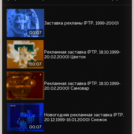
Заставка рекламы (РТР, 1999-2000)
00:07
Рекламная заставка (РТР, 18.10.1999-
20.02.2000) Цветок
00:07
Рекламная заставка (РТР, 18.10.1999-
20.02.2000) Самовар
Новогодняя рекламная заставка (РТР,
20.12.1999-16.01.2000) Снежок
00:07