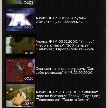
06:08
Анонсы (РТР, 2000) «Друзья»,
«Экзистенция», «Меченые»
02:22
Анонсы (РТР, 03.01.2000) "Уиллоу";
"Небо в алмазах"; "200 сигарет";
"Калигула"; "Европейские каникулы
придурков"; "Эпидемия"; "Семья
04:00
напрокат"
Фрагмент анонса программы "Сам
себе режиссёр" (РТР, 22.02.2000)
00:16
Анонсы (РТР, 23.02.2000) Чемпионат
мира по биатлону; "Гараж"; "Городок";
"Телеспецназ"; "Планета Земля";
"Вести"
02:37