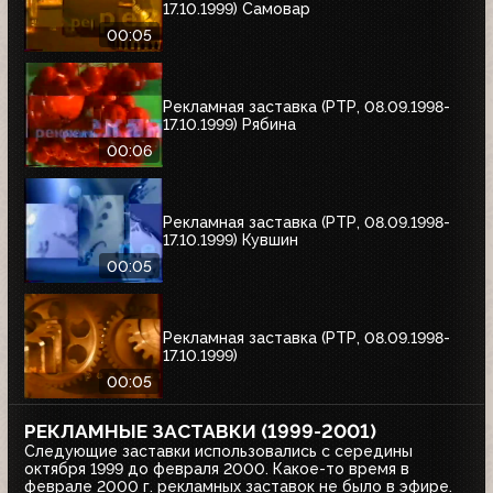
17.10.1999) Самовар
00:05
Рекламная заставка (РТР, 08.09.1998-
17.10.1999) Рябина
00:06
Рекламная заставка (РТР, 08.09.1998-
17.10.1999) Кувшин
00:05
Рекламная заставка (РТР, 08.09.1998-
17.10.1999)
00:05
РЕКЛАМНЫЕ ЗАСТАВКИ (1999-2001)
Следующие заставки использовались с середины
октября 1999 до февраля 2000. Какое-то время в
феврале 2000 г. рекламных заставок не было в эфире.