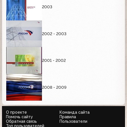
2003
2002 - 2003
2001 - 2002
2008 - 2009
О проекте
Команда сайта
Помочь сайту
Правила
Обратная связь
Пользователи
Топ пользователей