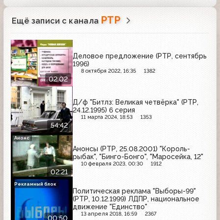
РТР
Ещё записи с канала
Деловое предложение (РТР, сентябрь
1996)
8 октября 2022, 16:35
1382
02:02
Д/ф "Битлз: Великая четвёрка" (РТР,
24.12.1995) 6 серия
11 марта 2024, 18:53
1353
54:42
Анонс
Анонсы (РТР, 25.08.2001) "Король-
рыбак", "Бинго-Бонго", "Маросейка, 12"
10 февраля 2023, 00:30
1912
02:21
Рекламный блок
Политическая реклама "Выборы-99"
(РТР, 10.12.1999) ЛДПР, национальное
движение "Единство"
13 апреля 2018, 16:59
2367
00:50