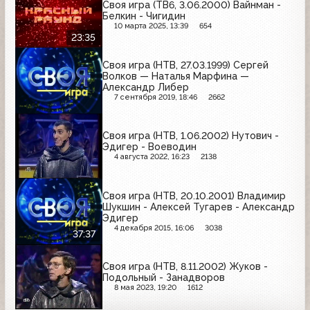
Своя игра (ТВ6, 3.06.2000) Вайнман -
Белкин - Чигидин
10 марта 2025, 13:39
654
23:35
Своя игра (НТВ, 27.03.1999) Сергей
Волков — Наталья Марфина —
Александр Либер
7 сентября 2019, 18:46
2662
Своя игра (НТВ, 1.06.2002) Нутович -
Эдигер - Воеводин
4 августа 2022, 16:23
2138
Своя игра (НТВ, 20.10.2001) Владимир
Шукшин - Алексей Тугарев - Александр
Эдигер
4 декабря 2015, 16:06
3038
37:37
Своя игра (НТВ, 8.11.2002) Жуков -
Подольный - Занадворов
8 мая 2023, 19:20
1612