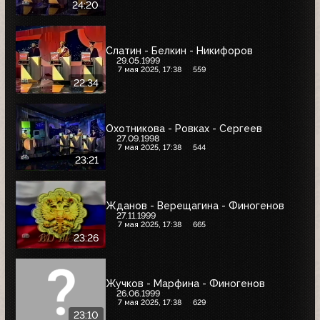
24:20
Слатин - Белкин - Никифоров
29.05.1999
7 мая 2025, 17:38
559
22:34
Охотникова - Ровках - Сергеев
27.09.1998
7 мая 2025, 17:38
544
23:21
Жданов - Верещагина - Финогенов
27.11.1999
7 мая 2025, 17:38
665
23:26
Жучков - Марфина - Финогенов
26.06.1999
7 мая 2025, 17:38
629
23:10