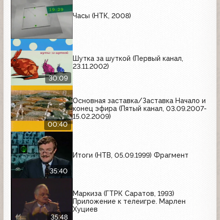
Часы (НТК, 2008)
Шутка за шуткой (Первый канал,
23.11.2002)
30:09
Основная заставка/Заставка Начало и
конец эфира (Пятый канал, 03.09.2007-
15.02.2009)
00:40
Итоги (НТВ, 05.09.1999) Фрагмент
35:40
Маркиза (ГТРК Саратов, 1993)
Приложение к телеигре. Марлен
Хуциев
35:48