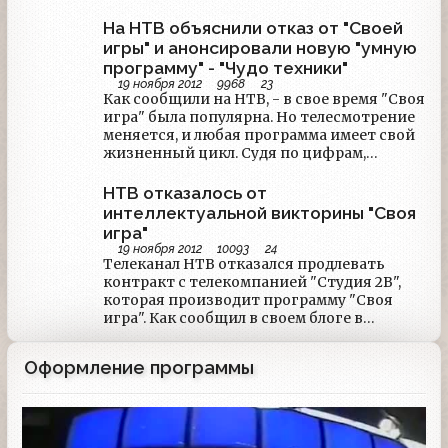
пользователей. Как сообщается,
изменилась не только студия.
На НТВ объяснили отказ от "Своей
игры" и анонсировали новую "умную
программу" - "Чудо техники"
19 ноября 2012
9968
23
Как сообщили на НТВ, - в свое время "Своя
игра" была популярна. Но телесмотрение
меняется, и любая программа имеет свой
жизненный цикл. Судя по цифрам,
формат поднадоел зрителю, -
констатировали на телеканале.Это
НТВ отказалось от
справедливо и в отношении ряда других
интеллектуальной викторины "Своя
программ НТВ, поэтому в сетке 2013 года
игра"
будет масса обновлений.
19 ноября 2012
10093
24
Телеканал НТВ отказался продлевать
контракт с телекомпанией "Студия 2В",
которая производит программу "Своя
игра". Как сообщил в своем блоге в
LiveJournal редактор "Своей игры" Максим
Руссо, съемочная группа уже получила
Оформление программы
распоряжение об отмене декабрьских
съемок. Съемки "Своей игры" в 2012 году
ранее прерывались из-за разногласий
между создателями