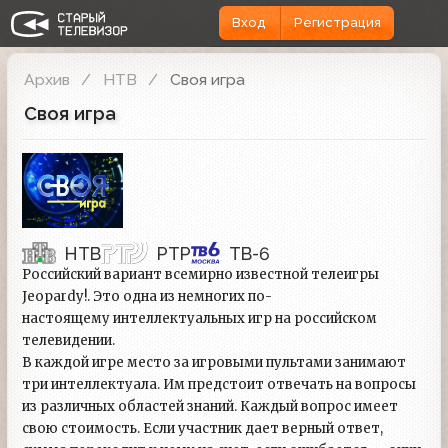
Вход
Регистрация
Архив
НТВ
Своя игра
Своя игра
НТВ
РТР
ТВ-6
Российский вариант всемирно известной телеигры
Jeopardy!. Это одна из немногих по-
настоящему интеллектуальных игр на российском
телевидении.
В каждой игре место за игровыми пультами занимают
три интеллектуала. Им предстоит отвечать на вопросы
из различных областей знаний. Каждый вопрос имеет
свою стоимость. Если участник дает верный ответ,