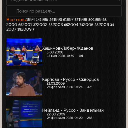
Все годы
1994
1995
1996
1997
1998
1999
14
26
6
37
80
68
2000
2001
2002
2003
2004
2005
2006
65
37
55
65
74
35
34
2007
2009
19
7
Хашимов-Либер-Жданов
5.03.2006
13 мая 2026, 19:59
191
31:30
Карпова - Руссо - Скворцов
21.03.2009
24 февраля 2026, 04:24
325
Нейланд - Руссо - Зайдельман
22.03.2009
24 февраля 2026, 04:22
288