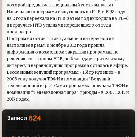
которой предлагает специальный гость выпуска).
Изначально программа выпускалась на РТР, в 1998 году
на 2 года переехала на НТВ, затем год выходила на ТВ-6
и вернулась НТВ усилиями перешедшего оттуда
продюсера.
Программа остаётся актуальной и интересной и в
настоящее время. В ноябре 2012 года прошла
информация о возможном закрытии программы по
решению со стороны НТВ, но благодаря зрительскому
интересу и неравнодушию программа осталась в эфире.
Бессменный ведущий программы - Пётр Кулешов - в
2005 году получил ТЭФИ в номинации "Ведущий
телевизионной игры". Сама программа получала ТЭФИ в
номинации "Телевизионная игра" трижды - в 2003, 2015 и
2017 годах.
624
Записи