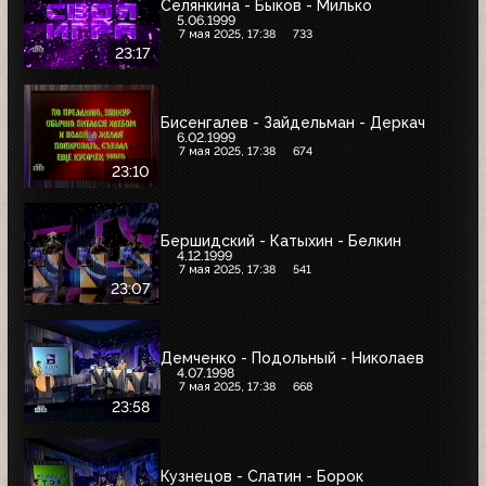
Селянкина - Быков - Милько
5.06.1999
7 мая 2025, 17:38
733
23:17
Бисенгалев - Зайдельман - Деркач
6.02.1999
7 мая 2025, 17:38
674
23:10
Бершидский - Катыхин - Белкин
4.12.1999
7 мая 2025, 17:38
541
23:07
Демченко - Подольный - Николаев
4.07.1998
7 мая 2025, 17:38
668
23:58
Кузнецов - Слатин - Борок