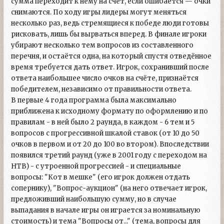
сумма переходит к нему на счет, если ошибается — очки
снимаются. По ходу игры лидеры могут меняться
несколько раз, ведь стремящиеся к победе люди готовы
рисковать, лишь бы вырваться вперед. В финале игроки
убирают несколько тем вопросов из составленного
перечня, и остаётся одна, на который спустя отведённое
время требуется дать ответ. Игрок, сохранивший после
ответа наибольшее число очков на счёте, признаётся
победителем, независимо от правильности ответа.
В первые 4 года программа была максимально
приближена к исходному формату по оформлению и по
правилам - в ней было 2 раунда, в каждом - 6 тем и 5
вопросов с прогрессивной шкалой ставок (от 10 до 50
очков в первом и от 20 до 100 во втором). Впоследствии
появился третий раунд (уже в 2001 году с переходом на
НТВ) - с утроенной прогрессией - и специальные
вопросы: "Кот в мешке" (его игрок должен отдать
сопернику), "Вопрос-аукцион" (на него отвечает игрок,
предложивший наибольшую сумму, но в случае
выпадания в начале игры он играется за номинальную
стоимость) и тема "Вопросы от..." (тема, вопросы для