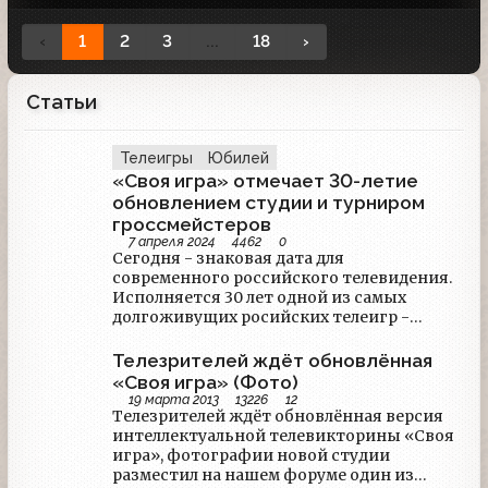
‹
1
2
3
...
18
›
Статьи
Телеигры
Юбилей
«Своя игра» отмечает 30-летие
обновлением студии и турниром
гроссмейстеров
7 апреля 2024
4462
0
Сегодня - знаковая дата для
современного российского телевидения.
Исполняется 30 лет одной из самых
долгоживущих росийских телеигр -
"Своей игре".
Телезрителей ждёт обновлённая
«Своя игра» (Фото)
19 марта 2013
13226
12
Телезрителей ждёт обновлённая версия
интеллектуальной телевикторины «Своя
игра», фотографии новой студии
разместил на нашем форуме один из