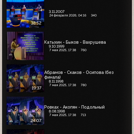
3.11.2007
24 февраля 2026, 04:16
340
38:52
Катыхин - Быков - Вахрушева
9.10.1999
7 мая 2025, 17:38
760
Абрамов - Скаков - Осипова (без
финала)
8.11.1998
7 мая 2025, 17:38
780
19:37
Ровках - Акопян - Подольный
8.08.1998
7 мая 2025, 17:38
713
24:07