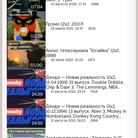
10 августа 2020, 17:51
2468
07:04
Проморолик
Промо (2x2, 2007)
16 марта 2021, 16:47
2632
00:29
Анонс
Анонс телесериала "Хозяйка" (2x2,
1996)
30 июля 2022, 21:23
1973
01:00
Денди — Новая реальность (2х2,
15.04.1995) 31 выпуск. Double Dribble,
Chip & Dale 3, The Lemmings, NBA
Showdown '94, 6 Nintendo Scope
11 августа 2015, 23:13
7505
24:29
Games, Actraiser 2, Battle Clash
Денди — Новая реальность (2х2,
10.12.1994) 13 выпуск. Alien 3, Mickey in
Numberland, Donkey Kong Country,
Super Street Fighter II, Super Ghouls &
11 августа 2015, 18:23
2958
24:55
Ghousts
Заставка программы
Заставка программы "Новости 2х2"