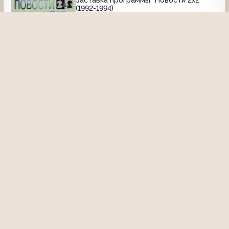
(1992-1994)
28 ноября 2021, 20:49
2351
00:11
Аэротика (2х2, 1994) Фрагмент
14 августа 2015, 19:59
5475
15:34
Заставка
Статичная заставка (2x2, 01.11.1992-
03.04.1994)
23 июля 2022, 21:57
2814
00:09
Другое
Диктор (2x2 - BIZ-TV, 30.01.1994)
7 мая 2025, 18:14
632
00:30
Сам себе режиссёр (2х2, 5.03.1994)
7 мая 2025, 18:08
796
22:43