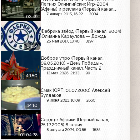
Летних Олимпийских Игр-2004
(Афины) и реклама (Первый канал,
13.08.2004) Orbit, Stimorol, Lady Speed
7 января 2015, 16:22
3034
03:49
Stick, ПИТ, На рыбалку, Palmolive, LG,
Colgate
Фабрика звёзд (Первый канал, 2004)
Юлианна Караулова — Дождь
25 мая 2017, 18:40
3197
04:14
Доброе утро (Первый канал,
09.05.2010) «День Победы».
Праздничный канал. Часть 2
13 мая 2026, 21:33
99
49:50
Смак (ОРТ, 01.07.2000) Алексей
Булдаков
9 июня 2021, 16:09
2660
14:10
Сердце Африки (Первый канал,
25.12.2005) 8 серия
8 августа 2024, 00:55
1585
01:04:28