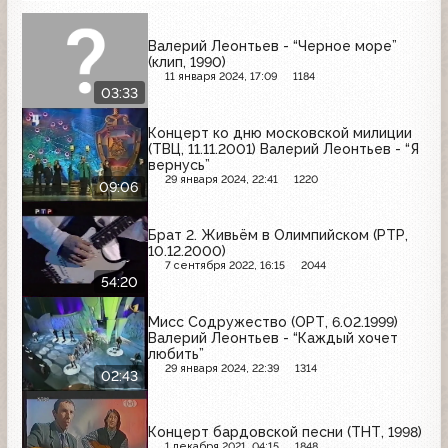
Валерий Леонтьев - “Черное море”
(клип, 1990)
11 января 2024, 17:09
1184
03:33
Концерт ко дню московской милиции
(ТВЦ, 11.11.2001) Валерий Леонтьев - “Я
вернусь”
29 января 2024, 22:41
1220
09:06
Брат 2. Живьём в Олимпийском (РТР,
10.12.2000)
7 сентября 2022, 16:15
2044
54:20
Мисс Содружество (ОРТ, 6.02.1999)
Валерий Леонтьев - “Каждый хочет
любить”
29 января 2024, 22:39
1314
02:43
Концерт бардовской песни (ТНТ, 1998)
1 декабря 2021, 04:15
1848