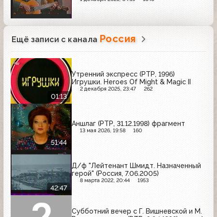
Россия
Ещё записи с канала
Утренний экспресс (РТР, 1996)
Игрушки. Heroes Of Might & Magic II
2 декабря 2025, 23:47
262
01:13
Аншлаг (РТР, 31.12.1998) фрагмент
13 мая 2026, 19:58
160
51:44
Д/ф "Лейтенант Шмидт. Назначенный
герой" (Россия, 7.06.2005)
8 марта 2022, 20:44
1953
42:47
Субботний вечер с Г. Вишневской и М.