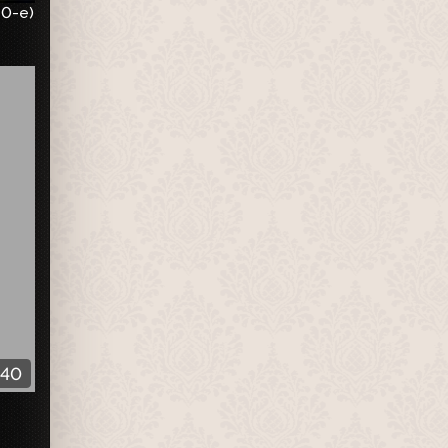
90-е)
:40