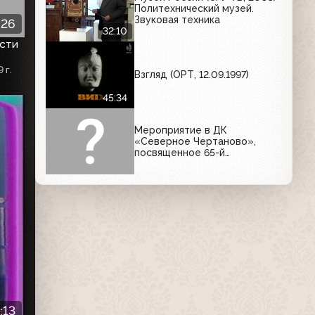
Политехнический музей.
Звуковая техника
:26
32:10
ости
 г.
Взгляд (ОРТ, 12.09.1997)
45:34
Мероприятие в ДК
«Северное Чертаново»,
посвященное 65-й
годовщине снятия блокады
Ленинграда (ТВ Персей;
20.02.2009)
:13