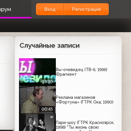
орум
Вход
Регистрация
Случайные записи
Вы-очевидец (ТВ-6, 1996)
Фрагмент
03:30
Реклама магазинов
«Фортуна» (ГТРК Ока; 1990)
00:45
Пари-шоу (ГТРК Красноярск,
1998) "Ты жизнь свою