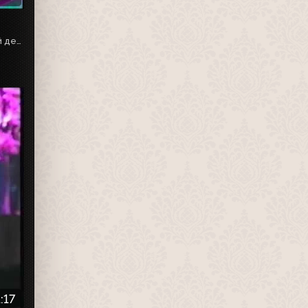
Концерт за участі Яна Табачника і його проекту ВІА "Новий день"
:17