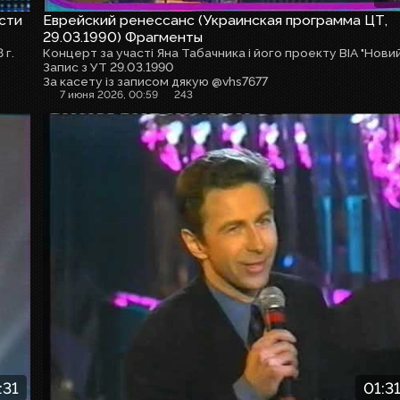
сти
Еврейский ренессанс (Украинская программа ЦТ,
29.03.1990) Фрагменты
 г.
Запис з УТ 29.03.1990
За касету із записом дякую @vhs7677
7 июня 2026, 00:59
243
:31
01:31