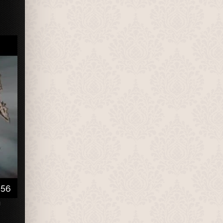
:56
й