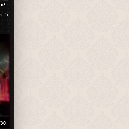
99)
Ведущий - Николай Фоменко. Включает рекламу спонсоров (предположительно перегон с эфирного Betacam SP).
:30