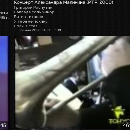
Концерт Александра Малинина (РТР, 2000)
Григорий Распутин
Баллада соль минор
В фестивале приняли участие детские музыкальные коллективы и ансамбли, Ирина Мирошниченко, Сергей Крылов, Антон Бизиев.
Битва титанов
Телевизионная версия фестиваля была показана 6 июля 1995 года на «РТР» и подготовлена Студией детских и юношеских программ ВГТРК «Рост».
Я тебя не покину
Волчья стая
29 мая 2026, 14:51
108
:45
46