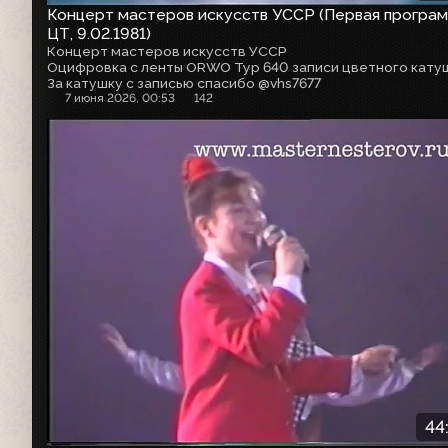
Концерт мастеров искусств УССР (Первая програ
ЦТ, 9.02.1981)
Концерт мастеров искусств УССР
За катушку с записью спасибо @vhs7677
7 июня 2026, 00:53
142
44