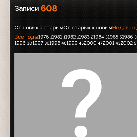
608
Записи
От новых к старым
От старых к новым
Недавно
Все годы
1976
1981
1982
1983
1984
1985
1986
1
1
1
2
3
5
3
1996
1997
1998
1999
2000
2001
2002
30
36
46
45
47
43
5