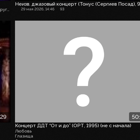
Неизв. джазовый концерт (Тонус (Сергиев Посад), 
Бандурин и Вашуков, Ещенко, Грушевский, Радзюкевич и другие
29 мая 2026, 14:46
93
:29
50
Концерт ДДТ “От и до” (ОРТ, 1995) (не с начала)
Любовь
Глазища