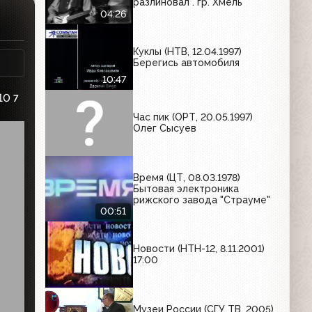
разлиновал". гр. Хмель
04:26
Куклы (НТВ, 12.04.1997)
Берегись автомобиля
10:47
10
7
Час пик (ОРТ, 20.05.1997)
Олег Сысуев
Время (ЦТ, 08.03.1978)
Бытовая электроника
рижского завода "Страуме"
00:51
Новости (НТН-12, 8.11.2001)
17:00
Музеи России (СГУ ТВ, 2005)