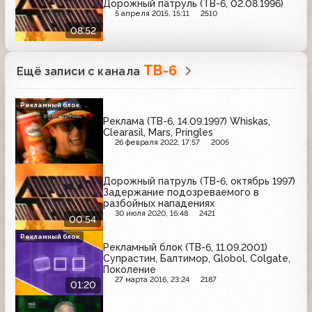
Дорожный патруль (ТВ-6, 02.08.1996)
5 апреля 2015, 15:11
2510
08:52
ТВ-6
Ещё записи с канала
Рекламный блок
Реклама (ТВ-6, 14.09.1997) Whiskas,
Clearasil, Mars, Pringles
26 февраля 2022, 17:57
2005
Дорожный патруль (ТВ-6, октябрь 1997)
Задержание подозреваемого в
разбойных нападениях
30 июля 2020, 16:48
2421
00:54
Рекламный блок
Рекламный блок (ТВ-6, 11.09.2001)
Супрастин, Балтимор, Globol, Colgate,
Поколение
27 марта 2016, 23:24
2187
01:20