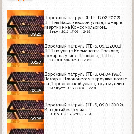
Дорожный патруль (РТР, 17.02.2002)
ДТП на Васильевской улице; пожар в
квартире на Комсомольском
проспекте; ДТП на МКАД
3 июня 2016, 17:08
2489
09:28
Дорожный патруль (ТВ-6, 05.11.2001)
ДТП на улице Космонавта Волкова;
пожар на улице Плющева; ДТП в
Большом Купавенском проезде
18 июня 2016, 12:41
2841
10:50
Дорожный патруль (ТВ-6, 04.04.1997)
Пожар в Никоновском переулке; пожар
на Дербеневской улице; труп мужчины
на Чоботовской улице
19 августа 2016, 00:04
2201
08:45
Дорожный патруль (ТВ-6, 09.01.2002)
Исходный материал
20 июня 2016, 22:11
2350
09:26