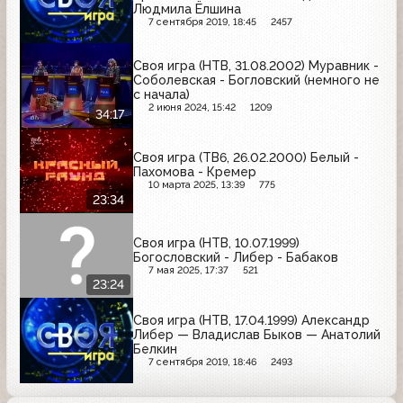
Людмила Ёлшина
7 сентября 2019, 18:45
2457
Своя игра (НТВ, 31.08.2002) Муравник -
Соболевская - Богловский (немного не
с начала)
2 июня 2024, 15:42
1209
34:17
Своя игра (ТВ6, 26.02.2000) Белый -
Пахомова - Кремер
10 марта 2025, 13:39
775
23:34
Своя игра (НТВ, 10.07.1999)
Богословский - Либер - Бабаков
7 мая 2025, 17:37
521
23:24
Своя игра (НТВ, 17.04.1999) Александр
Либер — Владислав Быков — Анатолий
Белкин
7 сентября 2019, 18:46
2493