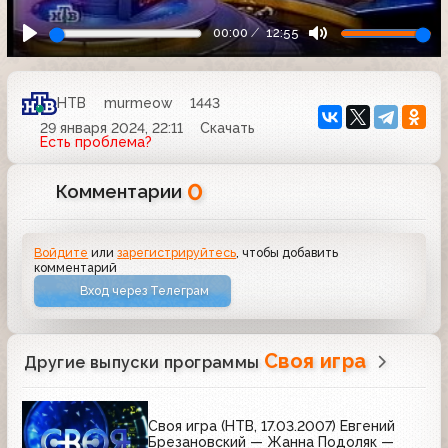
00:00
12:55
НТВ
murmeow
1443
29 января 2024, 22:11
Скачать
Есть проблема?
0
Комментарии
Войдите
или
зарегистрируйтесь
, чтобы добавить
комментарий
Вход через Телеграм
Своя игра
Другие выпуски программы
Своя игра (НТВ, 17.03.2007) Евгений
Брезановский — Жанна Подоляк —