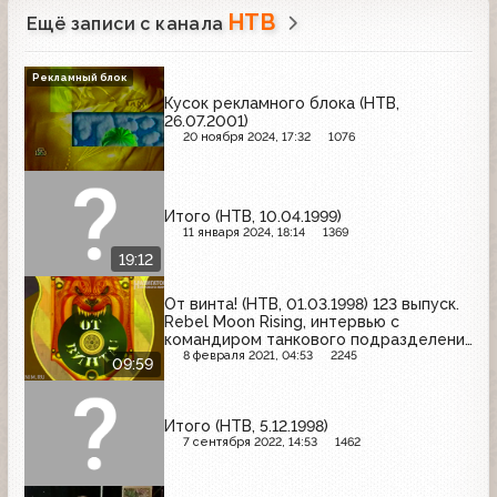
НТВ
Ещё записи с канала
Рекламный блок
Кусок рекламного блока (НТВ,
26.07.2001)
20 ноября 2024, 17:32
1076
Итого (НТВ, 10.04.1999)
11 января 2024, 18:14
1369
19:12
От винта! (НТВ, 01.03.1998) 123 выпуск.
Rebel Moon Rising, интервью с
командиром танкового подразделения
господином Шульцом, Panzer General
8 февраля 2021, 04:53
2245
09:59
2, Sabre Ace
Итого (НТВ, 5.12.1998)
7 сентября 2022, 14:53
1462