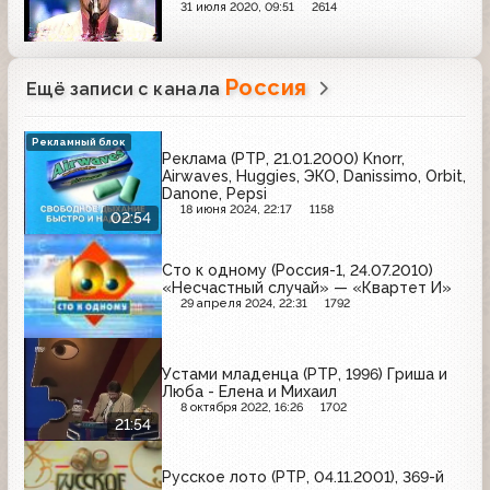
31 июля 2020, 09:51
2614
Россия
Ещё записи с канала
Рекламный блок
Реклама (РТР, 21.01.2000) Knorr,
Airwaves, Huggies, ЭКО, Danissimo, Orbit,
Danone, Pepsi
18 июня 2024, 22:17
1158
02:54
Сто к одному (Россия-1, 24.07.2010)
«Несчастный случай» — «Квартет И»
29 апреля 2024, 22:31
1792
Устами младенца (РТР, 1996) Гриша и
Люба - Елена и Михаил
8 октября 2022, 16:26
1702
21:54
Русское лото (РТР, 04.11.2001), 369-й