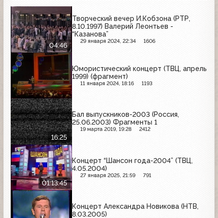
Творческий вечер И.Кобзона (РТР,
8.10.1997) Валерий Леонтьев -
“Казанова”
29 января 2024, 22:34
1606
04:46
Юмористический концерт (ТВЦ, апрель
1999) (фрагмент)
11 января 2024, 18:16
1193
Бал выпускников-2003 (Россия,
25.06.2003) Фрагменты 1
19 марта 2019, 19:28
2412
16:25
Концерт “Шансон года-2004” (ТВЦ,
4.05.2004)
27 января 2025, 21:59
791
01:13:45
Концерт Александра Новикова (НТВ,
8.03.2005)