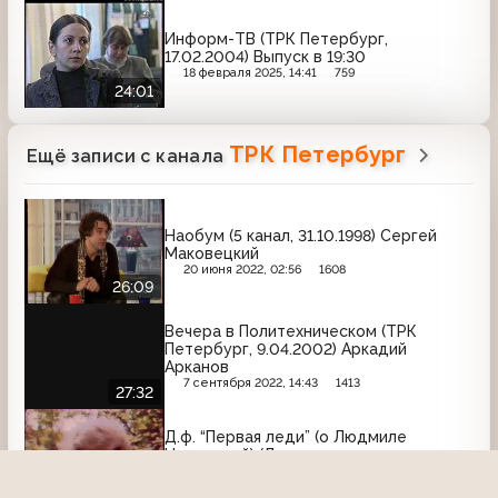
Информ-ТВ (ТРК Петербург,
17.02.2004) Выпуск в 19:30
18 февраля 2025, 14:41
759
24:01
ТРК Петербург
Ещё записи с канала
Наобум (5 канал, 31.10.1998) Сергей
Маковецкий
20 июня 2022, 02:56
1608
26:09
Вечера в Политехническом (ТРК
Петербург, 9.04.2002) Аркадий
Арканов
7 сентября 2022, 14:43
1413
27:32
Д.ф. “Первая леди” (о Людмиле
Нарусовой) (Ленинградская программа
ЦТ, 1991)
30 апреля 2024, 15:05
990
13:13