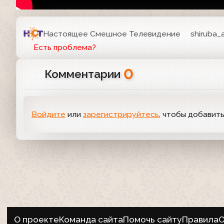
Настоящее Смешное Телевидение
shiruba_
Есть проблема?
0
Комментарии
Войдите
или
зарегистрируйтесь
, чтобы добавит
О проекте
Команда сайта
Помочь сайту
Правила
О