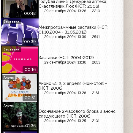
голубая линия, Дежурная аптека,
Счастливчик Люк (НСТ; 2006)
29 сентября 2024, 13:26
2210
00:48
Заставка
Межпрограммные заставки (НСТ;
01.10.2004 - 31.05.2012)
29 сентября 2024, 13:39
2541
00:39
Заставка
Заставки (НСТ; 2004-2012)
29 сентября 2024, 13:36
2653
00:16
Анонс
Анонс «1, 2, 3 апреля (Нон-стоп)»
(НСТ; 2006)
29 сентября 2024, 13:28
2161
00:51
Анонс
Окончание 2-часового блока и анонс
следующего (НСТ; 2006)
29 сентября 2024, 13:25
2101
01:36