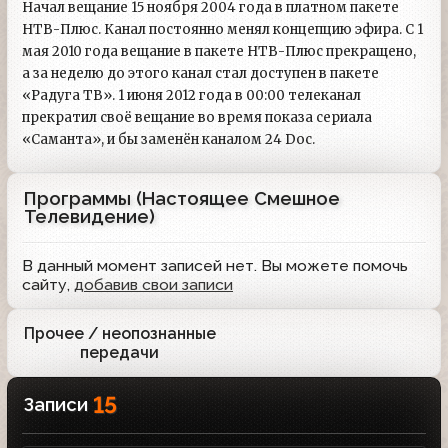
Начал вещание 15 ноября 2004 года в платном пакете
НТВ-Плюс. Канал постоянно менял концепцию эфира. С 1
мая 2010 года вещание в пакете НТВ-Плюс прекращено,
а за неделю до этого канал стал доступен в пакете
«Радуга ТВ». 1 июня 2012 года в 00:00 телеканал
прекратил своё вещание во время показа сериала
«Саманта», и бы заменён каналом 24 Doc.
Программы (Настоящее Смешное
Телевидение)
В данный момент записей нет. Вы можете помочь
сайту,
добавив свои записи
Прочее / неопознанные
1
передачи
15
Записи