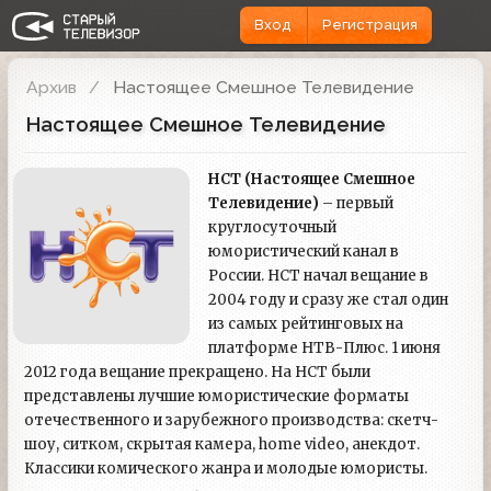
Вход
Регистрация
Архив
Настоящее Смешное Телевидение
Настоящее Смешное Телевидение
НСТ (Настоящее Смешное
Телевидение)
– первый
круглосуточный
юмористический канал в
России. НСТ начал вещание в
2004 году и сразу же стал один
из самых рейтинговых на
платформе НТВ-Плюс. 1 июня
2012 года вещание прекращено. На НСТ были
представлены лучшие юмористические форматы
отечественного и зарубежного производства: скетч-
шоу, ситком, скрытая камера, home video, анекдот.
Классики комического жанра и молодые юмористы.