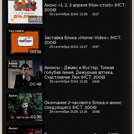
Анонс «1, 2, 3 апреля (Нон-стоп)» (НСТ;
2006)
29 сентября 2024, 13:28
2157
00:51
Заставка
Заставка блока «Home-Video» (НСТ;
2006)
29 сентября 2024, 13:27
2187
00:18
Анонс
Анонсы - Дживс и Вустер, Тонкая
голубая линия, Дежурная аптека,
Счастливчик Люк (НСТ; 2006)
29 сентября 2024, 13:26
2206
00:48
Анонс
Окончание 2-часового блока и анонс
следующего (НСТ; 2006)
29 сентября 2024, 13:25
2096
01:36
Анонс