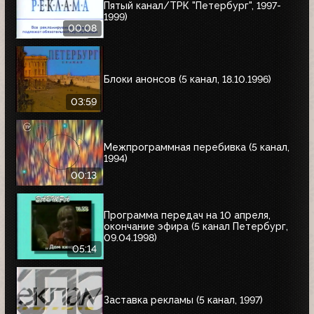
Пятый канал/ТРК "Петербург", 1997-
1999)
00:08
Блоки анонсов (5 канал, 18.10.1996)
03:59
Межпрограммная перебивка (5 канал,
1994)
00:13
Программа передач на 10 апреля,
окончание эфира (5 канал Петербург,
09.04.1998)
05:14
Заставка рекламы (5 канал, 1997)