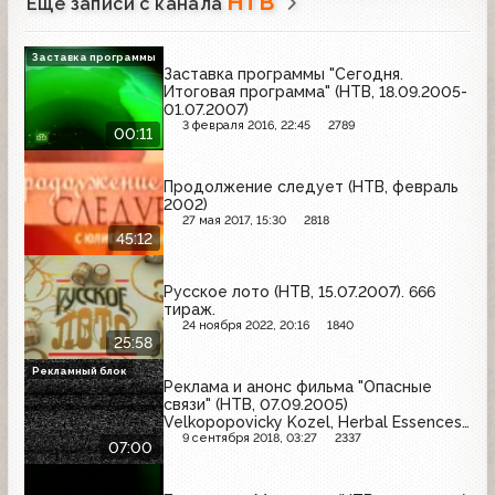
НТВ
Ещё записи с канала
Заставка программы
Заставка программы "Сегодня.
Итоговая программа" (НТВ, 18.09.2005-
01.07.2007)
3 февраля 2016, 22:45
2789
00:11
Продолжение следует (НТВ, февраль
2002)
27 мая 2017, 15:30
2818
45:12
Русское лото (НТВ, 15.07.2007). 666
тираж.
24 ноября 2022, 20:16
1840
25:58
Рекламный блок
Реклама и анонс фильма "Опасные
связи" (НТВ, 07.09.2005)
Velkopopovicky Kozel, Herbal Essences,
Bagbier, Lenor, Beck's, Foster's, Shell
9 сентября 2018, 03:27
2337
07:00
Helix, Сибирская корона, Stella Artois,
Avon, Алюминиевая банка