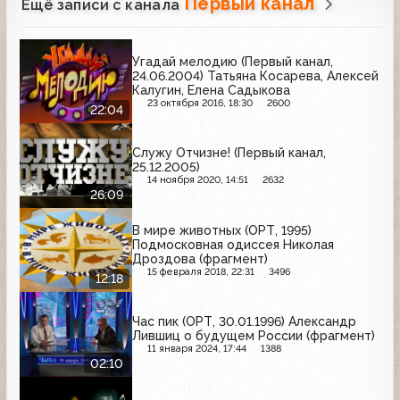
Первый канал
Ещё записи с канала
Угадай мелодию (Первый канал,
24.06.2004) Татьяна Косарева, Алексей
Калугин, Елена Садыкова
23 октября 2016, 18:30
2600
22:04
Служу Отчизне! (Первый канал,
25.12.2005)
14 ноября 2020, 14:51
2632
26:09
В мире животных (ОРТ, 1995)
Подмосковная одиссея Николая
Дроздова (фрагмент)
15 февраля 2018, 22:31
3496
12:18
Час пик (ОРТ, 30.01.1996) Александр
Лившиц о будущем России (фрагмент)
11 января 2024, 17:44
1388
02:10