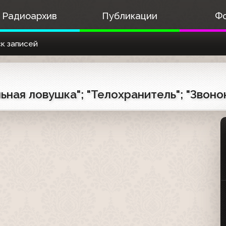
Радиоархив
Публикации
Ф
к записей
ьная ловушка"; "Телохранитель"; "Звон