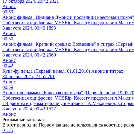
17 октября 2024, 20:42
2321
Анонс
00:59
Анонс фильма "Индиана Джонс и последний крестовый поход" в
Собственная оцифровка. VHSRip. Кассету предоставил Макси
8 августа 2024, 00:40
1893
Анонс
00:50
Анонс фильма "Крепкий орешек: Возмездие" в титрах (Первый 
Собственная оцифровка. VHSRip. Кассету предоставил Макси
8 августа 2024, 00:42
2069
Анонс
00:42
Кунг-фу панда (Первый канал, 01.01.2010) Анонс в титрах
30 ноября 2025, 21:55
701
Анонс
00:59
Анонс программы "Большая премьера" (Первый канал, 19.05.20
Собственная оцифровка. VHSRip. Кассету предоставил Макси
! В данном видеоматериале упоминается А.Макаревич, которы
8 августа 2024, 00:43
1577
Анонс
Рекламные заставки
В этот период на Первом канале использовались короткие рекл
01:25