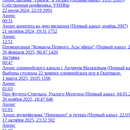
Собственная оцифровка. VHSRip
22 июля 2024, 22:19
2091
Анонс
00:31
Анонс концерта ко дню милиции (Первый канал, ноябрь 2007)
21 октября 2024, 19:31
1752
Анонс
12:51
Проморолики "Команда Первого. Асы эфира" (Первый канал, 2
26 февраля 2025, 06:47
1420
Заставка
00:47
Анонс олимпийского канала с Андреем Малаховым (Первый ка
Выборы столицы 22 зимних олимпийских игр в Гватемале.
1 марта 2025, 10:05
1106
Анонс
01:03
Про Федота-Стрельца, Удалого Молодца (Первый канал, 04.01.
26 ноября 2025, 18:47
646
Анонс
01:01
Анонс мультфильма "Пиноккио" в титрах (Первый канал, 22.03
17 октября 2025, 23:32
592
Анонс