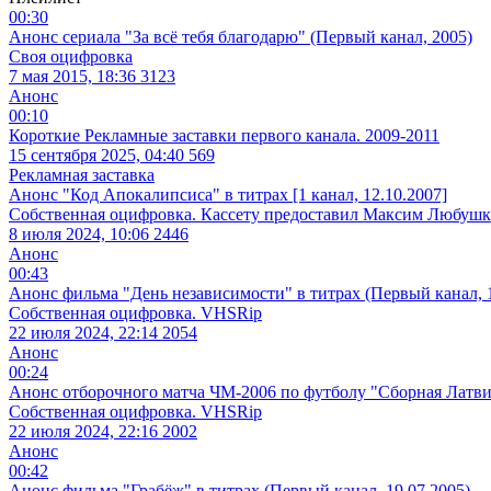
00:30
Анонс сериала "За всё тебя благодарю" (Первый канал, 2005)
Своя оцифровка
7 мая 2015, 18:36
3123
Анонс
00:10
Короткие Рекламные заставки первого канала. 2009-2011
15 сентября 2025, 04:40
569
Рекламная заставка
Анонс "Код Апокалипсиса" в титрах [1 канал, 12.10.2007]
Собственная оцифровка. Кассету предоставил Максим Любушк
8 июля 2024, 10:06
2446
Анонс
00:43
Анонс фильма "День независимости" в титрах (Первый канал, 1
Собственная оцифровка. VHSRip
22 июля 2024, 22:14
2054
Анонс
00:24
Анонс отборочного матча ЧМ-2006 по футболу "Сборная Латвии
Собственная оцифровка. VHSRip
22 июля 2024, 22:16
2002
Анонс
00:42
Анонс фильма "Грабёж" в титрах (Первый канал, 19.07.2005)