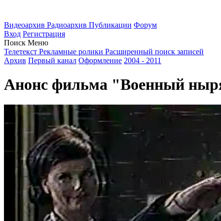
Видеоархив
Радиоархив
Публикации
Форум
Вход
Регистрация
Поиск
Меню
Телетекст
Рекламные ролики
Расширенный поиск записей
Архив
Первый канал
Оформление
2004 - 2011
Анонс фильма "Военный нырял