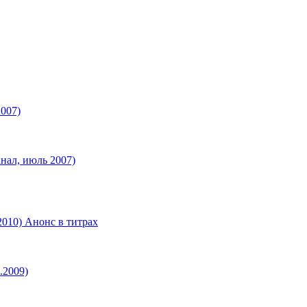
007)
нал, июль 2007)
2010) Анонс в титрах
.2009)