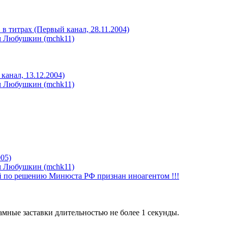
 титрах (Первый канал, 28.11.2004)
м Любушкин (mchk11)
канал, 13.12.2004)
м Любушкин (mchk11)
05)
м Любушкин (mchk11)
й по решению Минюста РФ признан иноагентом !!!
амные заставки длительностью не более 1 секунды.