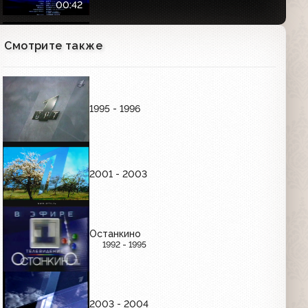
00:42
Смотрите также
Анонс концерта ко дню милиции
(Первый канал, ноябрь 2007)
00:31
1995 - 1996
Проморолики "Команда Первого. Асы
эфира" (Первый канал, 2007)
12:51
2001 - 2003
Анонс олимпийского канала с
Андреем Малаховым (Первый канал,
июль 2007)
00:47
Останкино
1992 - 1995
Про Федота-Стрельца, Удалого
Молодца (Первый канал, 04.01.2010)
Анонс в титрах
01:03
2003 - 2004