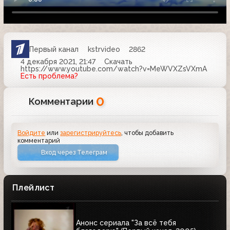
Первый канал
kstrvideo
2862
4 декабря 2021, 21:47
Скачать
https://www.youtube.com/watch?v=MeWVXZsVXmA
Есть проблема?
0
Комментарии
Войдите
или
зарегистрируйтесь
, чтобы добавить
комментарий
Вход через Телеграм
Плейлист
Анонс сериала "За всё тебя