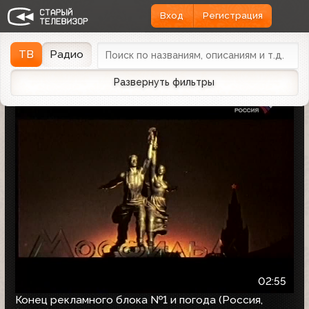
Вход
Регистрация
Найдено 51475 записей
Дата эфира
Дата заливки
↓
ТВ
Радио
Развернуть фильтры
02:55
Конец рекламного блока №1 и погода (Россия,