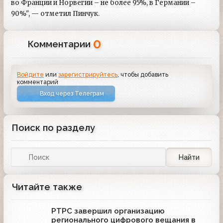
во Франции и Норвегии – не более 95%, в Германии –
90%", — отметил Пинчук.
0
Комментарии
Войдите
или
зарегистрируйтесь
, чтобы добавить
комментарий
Вход через Телеграм
Поиск по разделу
Найти
Читайте также
РТРС завершил организацию
регионального цифрового вещания в