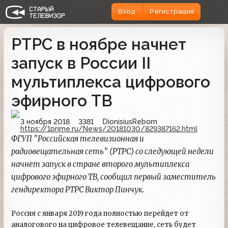
Вход
Регистрация
РТРС в ноябре начнет
запуск в России II
мультиплекса цифрового
эфирного ТВ
3 ноября 2018
3381
DionisiusReborn
https://1prime.ru/News/20181030/829387162.html
ФГУП "Российская телевизионная и
радиовещательная сеть" (РТРС) со следующей недели
начнет запуск в стране второго мультиплекса
цифрового эфирного ТВ, сообщил первый заместитель
гендиректора РТРС Виктор Пинчук.
Россия с января 2019 года полностью перейдет от
аналогового на цифровое телевещание, сеть будет