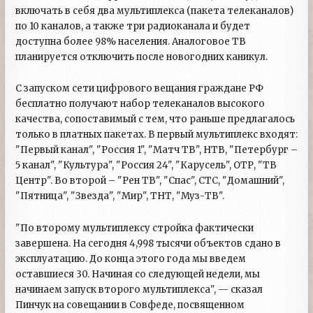
включать в себя два мультиплекса (пакета телеканалов)
по 10 каналов, а также три радиоканала и будет
доступна более 98% населения. Аналоговое ТВ
планируется отключить после новогодних каникул.
С запуском сети цифрового вещания граждане РФ
бесплатно получают набор телеканалов высокого
качества, сопоставимый с тем, что раньше предлагалось
только в платных пакетах. В первый мультиплекс входят:
"Первый канал", "Россия 1", "Матч ТВ", НТВ, "Петербург –
5 канал", "Культура", "Россия 24", "Карусель", ОТР, "ТВ
Центр". Во второй – "Рен ТВ", "Спас", СТС, "Домашний",
"Пятница", "Звезда", "Мир", ТНТ, "Муз-ТВ".
"По второму мультиплексу стройка фактически
завершена. На сегодня 4,998 тысячи объектов сдано в
эксплуатацию. До конца этого года мы введем
оставшиеся 30. Начиная со следующей недели, мы
начинаем запуск второго мультиплекса", — сказал
Пинчук на совещании в Совфеде, посвященном