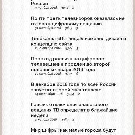
России
3 ноября 2018
3052
1
Почти треть телевизоров оказалась не
готова к цифровому вещанию
31 октября 2018
3623
3
Телеканал «Пятница!» изменил дизайн и
концепцию сайта
24 октября 2018
4347
3
Переход россиян на цифровое
телевещание продлен до второй
половины января 2019 года
10 октября 2018
3797
6
В декабре 2018 года по всей России
запустят второй мультиплекс
14 сентября 2018
3754
2
График отключения аналогового
вещания ТВ определят в ближайшие
недели
4 ноября 2018
3979
3
Мир цифры: как малые города будут