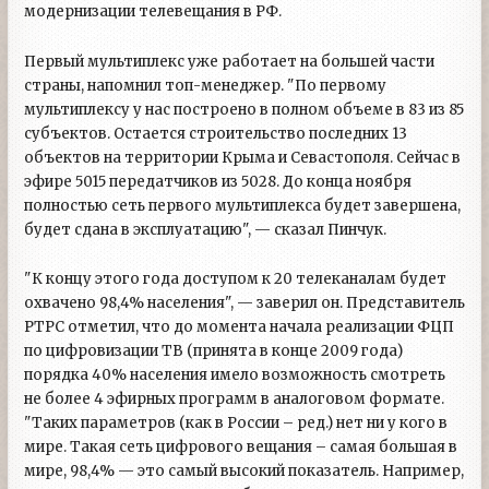
модернизации телевещания в РФ.
Первый мультиплекс уже работает на большей части
страны, напомнил топ-менеджер. "По первому
мультиплексу у нас построено в полном объеме в 83 из 85
субъектов. Остается строительство последних 13
объектов на территории Крыма и Севастополя. Сейчас в
эфире 5015 передатчиков из 5028. До конца ноября
полностью сеть первого мультиплекса будет завершена,
будет сдана в эксплуатацию", — сказал Пинчук.
"К концу этого года доступом к 20 телеканалам будет
охвачено 98,4% населения", — заверил он. Представитель
РТРС отметил, что до момента начала реализации ФЦП
по цифровизации ТВ (принята в конце 2009 года)
порядка 40% населения имело возможность смотреть
не более 4 эфирных программ в аналоговом формате.
"Таких параметров (как в России – ред.) нет ни у кого в
мире. Такая сеть цифрового вещания – самая большая в
мире, 98,4% — это самый высокий показатель. Например,