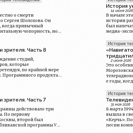
История у
14 июня 2026
вестно о смерти
В начале эт
о Сергея Шолохова. Он
истории ра
и, когда привычный
был напечат
нтальную чопорность, но
медиа-эксп
меняли все вокруг. Сергей
многим чита
ой эпохи — он стал ее
рядового те
История те
публикации,
 зрителя. Часть 8
«Навигато
тридцати
ождение студий,
2 июня 2026
ров, которые
Это особенн
ретендуя, по крайней мере
Морозовска
л. Программного продукта
телерадиок
 канал, хватало не у всех,
е годы, ког
есть телевидение, в том
значение. 
и понемногу разделяться на
актуальных
История те
узнавать о 
 зрителя. Часть 7
Телевиден
жизни — от
31 мая 2026
изменений.
Украины действовало три
8 марта 199
местной ид
а. По первому
вышла в св
интересов,
Москвы, второй был
«Керчь». П
спортсмены
убликанской программы УТ
песни комп
проявить с
ись передачи ЦТ-2 из
передачу пр