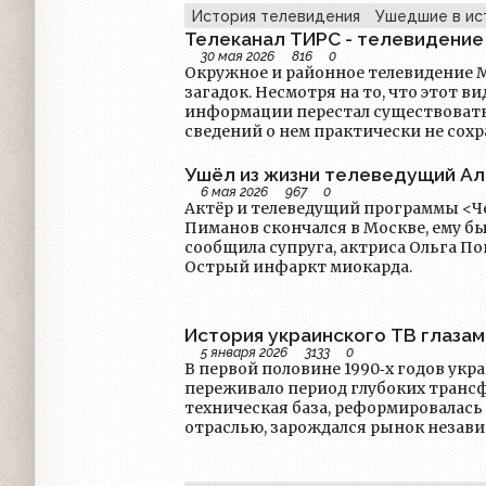
Москвы, а также имелась возможно
История телевидения
Ушедшие в ис
программ (например, в Киеве этот 
Телеканал ТИРС - телевидение
«Вторая программа Центрального т
30 мая 2026
816
0
для Киева и области»). Впрочем, хот
Окружное и районное телевидение 
общереспубликанскими, реально их
загадок. Несмотря на то, что этот в
равнозначным. Сеть первого телека
информации перестал существовать
мощными телепередатчиками, обес
сведений о нем практически не сохр
100% покрытие территории Украин
тройка записей да рассказы тех, кто
второй программы было меньшим, д
“источниковая база” для исследователей. В Северном
Ушёл из жизни телеведущий Ал
передатчиков была порой ниже, чем 
столицы существовал свой телекана
6 мая 2026
967
0
наконец, покрытие третьей програ
Актёр и телеведущий программы <Че
располагался по адресу: улица 800-л
лучшего. Её видели далеко не везде,
Пиманов скончался в Москве, ему бы
Приблизительная дата начала вещан
областных центрах и крупных города
сообщила супруга, актриса Ольга По
“ТИРС” районы Бескудниковский, Д
использовались очень часто маломо
Острый инфаркт миокарда.
Восточное Дегунино, Тимирязевский
населённых пунктах – ещё и вещаю
Поначалу контент телеканала сост
диапазоне, который принимали не в
и мультфильмы “с гнусавым перевод
отечественного производства. Таки
поздравления с днем рождения. По
История украинского ТВ глазами
сельской местности была ситуация, 
одного из районов, доступен был д
5 января 2026
3133
0
стабильно принимать «первую прог
из некоего кафе.
В первой половине 1990‑х годов укр
программы» требовались специальн
переживало период глубоких транс
поиски удачного места установки а
техническая база, реформировалась
программу» не помогали даже шама
отраслью, зарождался рынок незави
самой антенны с бубном в руках. А 
фоне разворачивались ключевые со
видел на своих экранах лишь одну п
медиапространства страны: внедрен