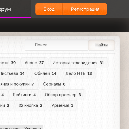
орум
Вход
Регистрация
Найти
ости
39
Анонс
37
История телевидения
31
 Листьева
14
Юбилей
14
Дело НТВ
13
яния и покупки
7
Сериалы
6
в
4
Рейтинги
4
Обзор премьер
3
ции
2
22 кнопка
2
Армения
1
левидения
Украина