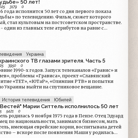
дальнейшем этот раздел будет более активно
удьбе» 50 лет!
я)Добавлена продолжительность видео и их
025
3179
0
тр по наведению.Исправлены проблемы
26 года исполнится 50 лет со дня первого показа
обности раздела массовой загрузки роликов из
о телевидению. Фильм, сюжет которого
Концерты, документальные фильмы, неопознанные
ый, стал культовым на постсоветском пространстве.
ыведены в отдельные подразделы.Добавлена
- один из главных теле атрибутов на равне с
ь пожаловаться на неработающее видео.Для
гоньками и новогодним обращением президента.
и администраторов - более удобная работа с
публикациями."Карта оцифровщиков" заменена на
тной связи: не со всеми пользователями можно
левидения
Украина
вязаться, проще распределять заявки более
краинского ТВ глазами зрителя. Часть 5
ванно.Удалены полчища спамеров, в основном из
25
3950
0
ой Азии, на эти регионы введён геоблок на
вине 1990-х годов. Запуск телеканалов «Гравис» и
нения! Как
в», проблемы «Грависа», проект «Славянский
но нововведение сейчас находится в финальной
звитие «ТЕТ», «ЮТаР», «Олимпия РТВ» и попытки
аботки, о нём будет сообщено отдельной
ио Украины выйти на спутниковое вещание.
громное спасибо всем членам команды, кто
астие в бета-тесте, и особенно Kuskofffv, который
История телевидения
Юбилей
ине титаническую работу по поиску багов. Если
я то, что мы делаем - приглашаем помочь:
Вестей" Марии Ситтель исполнилось 50 лет
etv.su/donate.
5
5421
0
ль родилась 9 ноября 1975 года в Пензе. Отец Эдуард
мец по национальности, занимался бизнесом, мать
тель, имеющая еврейские корни, воспитывала детей
йство – вскоре после появления Маши у родилась