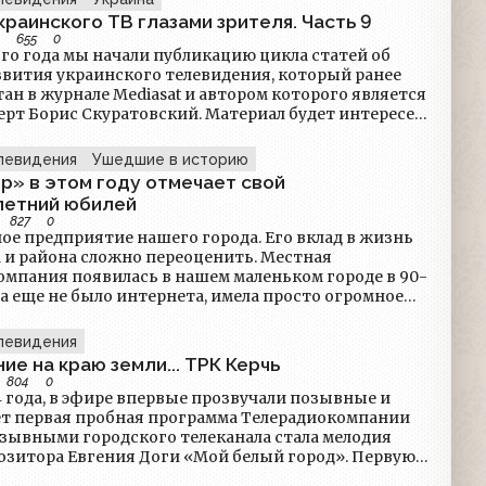
краинского ТВ глазами зрителя. Часть 9
655
0
ого года мы начали публикацию цикла статей об
звития украинского телевидения, который ранее
ан в журнале Mediasat и автором которого является
ерт Борис Скуратовский. Материал будет интересен
телям, поскольку он подается с точки зрения
лезрителя. Важно: все данные, используемые в
левидения
Ушедшие в историю
 актуальны по состоянию на октябрь 2011 года.
р» в этом году отмечает свой
летний юбилей
827
0
ое предприятие нашего города. Его вклад в жизнь
 и района сложно переоценить. Местная
омпания появилась в нашем маленьком городе в 90-
да еще не было интернета, имела просто огромное
Это была основа для мгновенного распространения
 новостей на местечковом уровне. Люди могли
левидения
событиях, которые непосредственно касались их
ие на краю земли... ТРК Керчь
 культурных мероприятий до политических
804
0
 «Навигатор» способствовал формированию
4 года, в эфире впервые прозвучали позывные и
ентичности, объединяя жителей вокруг общих
ет первая пробная программа Телерадиокомпании
 историй и событий. Местные музыканты, артисты,
озывными городского телеканала стала мелодия
 и другие таланты могли получить возможность
озитора Евгения Доги «Мой белый город». Первую
ебя и показать свои достижения более широкой
овела директор ТРК «Керчь» Раиса Щировская. В