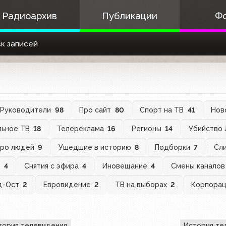
Радиоархив
Публикации
Ф
к записей
Руководители
98
Про сайт
80
Спорт на ТВ
41
Нов
льное ТВ
18
Телереклама
16
Регионы
14
Убийство
ро людей
9
Ушедшие в историю
8
Подборки
7
Сли
В
4
Снятия с эфира
4
Иновещание
4
Смены канало
д-Ост
2
Евровидение
2
ТВ на выборах
2
Корпора
тория телевидения
История те