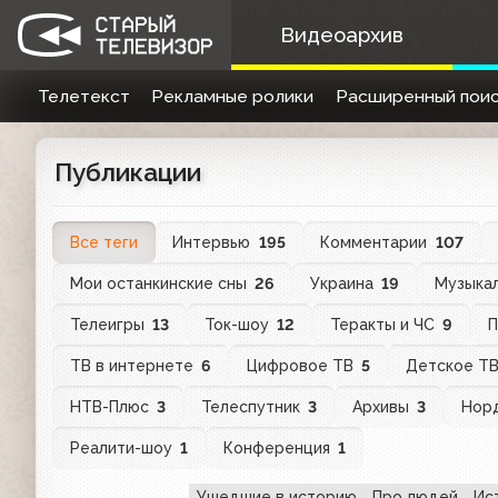
Видеоархив
Телетекст
Рекламные ролики
Расширенный поис
Публикации
Все теги
Интервью
195
Комментарии
107
Мои останкинские сны
26
Украина
19
Музыка
Телеигры
13
Ток-шоу
12
Теракты и ЧС
9
П
ТВ в интернете
6
Цифровое ТВ
5
Детское Т
НТВ-Плюс
3
Телеспутник
3
Архивы
3
Нор
Реалити-шоу
1
Конференция
1
Ушедшие в историю
Про людей
Ис