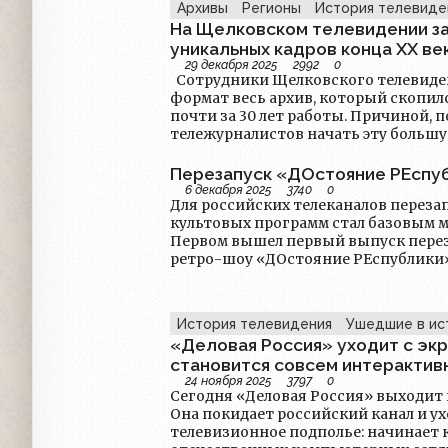
УТ‑1, разработка инновационной с
Архивы
Регионы
История телевиде
сигнала МИТРИС, создание Государ
На Щелковском телевидении з
телевидения и радиовещания Украи
уникальных кадров конца ХХ ве
по вопросам телевидения и радиове
29 декабря 2025
2992
0
России происходила смена вех — на
Сотрудники Щелковского телевидения перевели в цифровой
возникло Общественное российское 
формат весь архив, который скопил
напрямую затронуло и украинское телепр
почти за 30 лет работы. Причиной, побудившей
общеотраслевых перемен особенно 
тележурналистов начать эту большу
локальные конфликты за доступ к 
стал окончательный переход на вид
Ярчайшим примером стала борьба за
записывали материал уже не на касс
Перезапуск «ДОстояние РЕспу
между негосударственной телекомп
Также хранящиеся в архиве кассет S
6 декабря 2025
3740
0
новосозданной ТРК «Киев». Этот сп
Для российских телеканалов переза
приходить в негодность и был очен
конкуренцию коммерческих интерес
культовых программ стал базовым 
ценнейшего материала о жизни города. Работа по пер
между стремлением к муниципальн
Первом вышел первый выпуск пере
всего отснятого материала в актуа
сложившегося эфирного баланса. И
ретро-шоу «ДОстояние РЕспублики
лет.
начавшаяся с решений Нацсовета о
программы стали Валдис Пельш и Ва
завершившаяся временным «шахмат
демонстрирует, насколько сложным
процесс формирования нового тел
История телевидения
Ушедшие в ис
Украины.
«Деловая Россия» уходит с экр
становится совсем интерактив
24 ноября 2025
3797
0
Сегодня «Деловая Россия» выходит 
Она покидает российский канал и ух
телевизионное подполье: начинает 