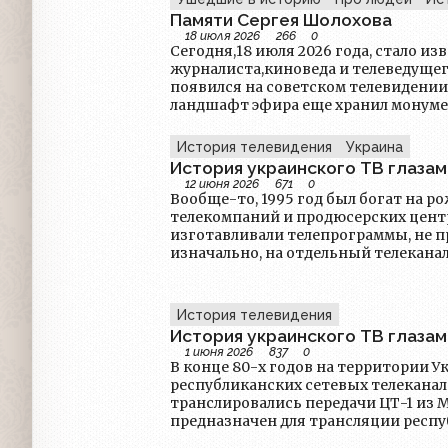
Памяти Сергея Шолохова
18 июля 2026
266
0
Сегодня,18 июля 2026 года, стало из
журналиста,киноведа и телеведущег
появился на советском телевидени
ландшафт эфира еще хранил монуме
подземные толчки перестройки уже 
Шолохов стал не просто голосом нов
История телевидения
Украина
интеллигентным лицом. Сергей Шолохов родился в Ленинграде
История украинского ТВ глазами
27 сентября 1958 года.
12 июня 2026
671
0
Вообще-то, 1995 год был богат на р
телекомпаний и продюсерских цент
изготавливали телепрограммы, не п
изначально, на отдельный телекана
для того, чтобы полностью заполнить
да и свободных каналов не было. То 
числе и коммерческие каналы, начал
История телевидения
«broadcasting» и «production».
История украинского ТВ глазами
1 июня 2026
837
0
В конце 80-х годов на территории 
республиканских сетевых телеканал
транслировались передачи ЦТ-1 из 
предназначен для трансляции респ
и третий, по которому транслировал